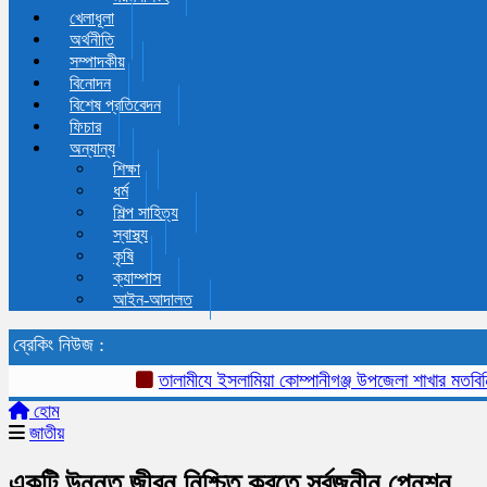
খেলাধূলা
অর্থনীতি
সম্পাদকীয়
বিনোদন
বিশেষ প্রতিবেদন
ফিচার
অন্যান্য
শিক্ষা
ধর্ম
শিল্প সাহিত্য
স্বাস্থ্য
কৃষি
ক্যাম্পাস
আইন-আদালত
ব্রেকিং নিউজ :
তালামীযে ইসলামিয়া কোম্পানীগঞ্জ উপজেলা শাখার মতবিনিময় ও
হোম
জাতীয়
একটি উন্নত জীবন নিশ্চিত করতে সর্বজনীন পেনশন