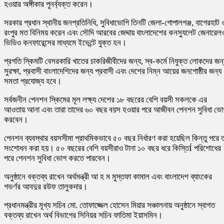
হওয়ার অঙ্গীকার পুনর্ব্যক্ত করেন।
সরকার প্রধান স্থানীয় জনপ্রতিনিধি, সুবিধাভোগি তিনটি জেলা-গোপালগঞ্জ, বাগেরহাট 
রংপুর মত বিনিময় করেন এবং সৌদি আরবের জেদ্দায় বাংলাদেশের কনস্যুলেট জেনারেল
ভিডিও কনফারেন্সের মাধ্যমে ইভেন্টে যুক্ত হন।
প্রগতি স্কিমটি বেসরকারি খাতের চাকরিজীবীদের জন্য, স্ব-কর্মে নিযুক্ত লোকদের জন
সুরক্ষা, প্রবাসী বাংলাদেশিদের জন্য প্রবাসী এবং দেশের নিম্ন আয়ের জনগোষ্ঠীর জন্য
সমতা প্রযোজ্য হবে।
সর্বজনীন পেনশন স্কিমের মূল লক্ষ্য দেশের ১৮ বছরের বেশি বয়সী সকলকে এর
আওতায় আনা এবং তারা তাদের ৬০ বছর বয়স হওয়ার পরে আজীবন পেনশন সুবিধা ভো
করবেন।
পেনশন ব্যবস্থার বয়সসীমা প্রাথমিকভাবে ৫০ বছর নির্ধারণ করা হয়েছিল কিন্তু পরে 
সংশোধন করা হয়। ৫০ বছরের বেশি বয়সীরাও টানা ১০ বছর ধরে কিস্তিÍ পরিশোধের
পরে পেনশন সুবিধা ভোগ করতে পারবেন।
অনুষ্ঠানে বক্তব্য রাখেন অর্থমন্ত্রী আ হ ম মুস্তফা কামাল এবং বাংলাদেশ ব্যাংকের
গভর্ণর আবদুর রউফ তালুকদার।
প্রধানমন্ত্রীর মূখ্য সচিব মো. তোফাজ্জেল হোসেন মিয়ার সঞ্চালনায় অনুষ্ঠানে স্বাগত
বক্তব্য রাখেন অর্থ বিভাগের সিনিয়র সচিব ফাতিমা ইয়াসমিন।