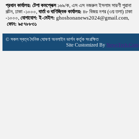
প্রধান কার্যালয়:
টেপা কমপ্লেক্স
১৬৯/ক, এস এস নজরুল ইসলাম সারণী পুরানা
পল্টন, ঢাকা -১০০০,
বার্তা ও বাণিজ্যিক কার্যালয়:
৪৮ বিজয় নগর (৩য় তলা) ঢাকা
-১০০০,
যোগাযোগ:
ই-মেইল:
ghoshonanews2024@gmail.com,
ফোন: ৯৫৭৮৮৩১
© সকল স্বত্ব দৈনিক ঘোষণা অনলাইন ভার্শন কর্তৃক সংরক্ষিত
Site Customized By
NewsTech.Com