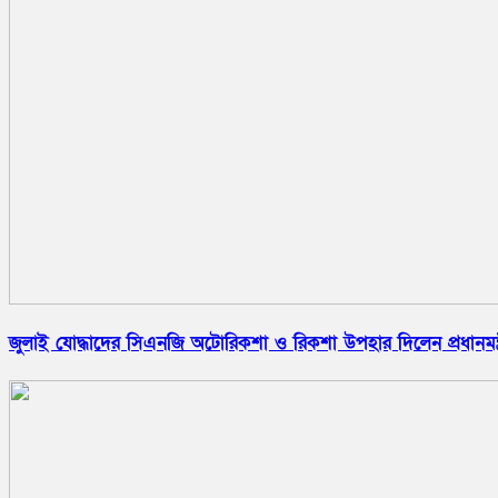
জুলাই যোদ্ধাদের সিএনজি অটোরিকশা ও রিকশা উপহার দিলেন প্রধানমন্ত