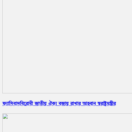
ফ্যাসিবাদবিরোধী জাতীয় ঐক্য বজায় রাখার আহ্বান স্বরাষ্ট্রমন্ত্রীর