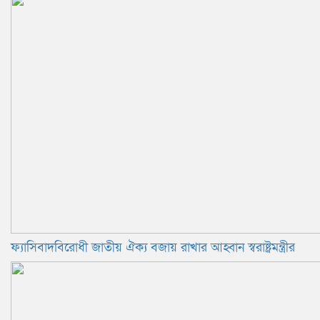
ফ্যাসিবাদবিরোধী জাতীয় ঐক্য বজায় রাখার আহ্বান স্বরাষ্ট্রমন্ত্রীর