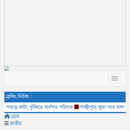
Toggle 
ব্রেকিং নিউজ :
হাড় কাটা, ঝুঁকিতে অর্ধশত পরিবার
লক্ষ্মীপুরে জুয়া আর মাদক ব্যবসা
হোম
জাতীয়