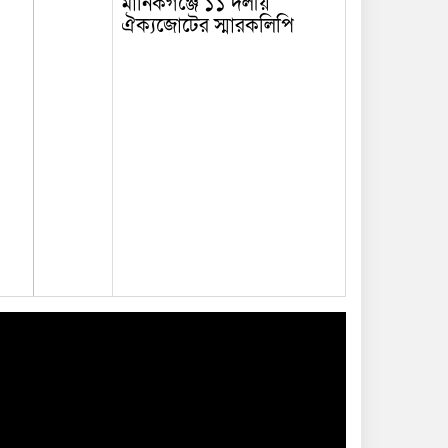
মানিকগঞ্জে ১১ দলীয়
ঐক্যজোটের স্মারকলিপি