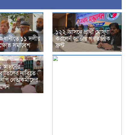
১২২ আসনে প্রার্থী ঘোষণা
াজধানীতে ১১ দলীয়
করলেন জাতীয় গণতান্ত্রিক
ক্ষোভ সমাবেশ
ফ্রন্ট
-৩ আসনের
বাতিলের দাবিতে
এনপি নেতাকর্মীদের
মেলন