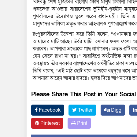
‘বঙ্গবন্ধু শেখ মুজিবের বাংলায় কোন মানুষ ঠিকানা বিহিন
প্রকল্পের আওতায় সারাদেশের ভুমিহীন-গৃহহীন মানুষদ
পুণর্বাসনের উদ্যোগও তুলে ধরেন প্রধানমন্ত্রী। তি
মানুষদের তালিকা প্রস্তুত করার আহবানও পুণরোল্লেখ কর
রংপুরবাসীদের উদ্দেশ্য করে তিনি বলেন, “এখানকা
আমাদের মাটি আছে। উর্বর মাটি। সোনার ফসল ফলে। আম
করবেন। আপনারা প্রত্যেকে গাছ লাগাবেন। অন্তত ৩টি 
যেন ফেলে রাখা না হয়।” সারাবিশ্বে অর্থনৈতিক মন্দা
অবস্থায়ও তাঁর সরকার বাংলাদেশের অর্থনীতির চাকা সচল
তিনি বলেন, “এই মাঠ ছোট বলে অনেকে বহুদূরে বসে আ
আপনারা আছেন আমার হৃদয়ে। হৃদয় দিয়ে আপনাদের ভাল
Please Share This Post in Your Socia
Facebook
Twitter
Digg
Pinterest
Print