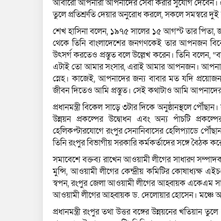
আবারো আপনারা আপনাদের সেবা করার সুযোগ দেবেন। সেট
তুলে প্রতিশ্রুতি দেয়ার অনুরোধ করলে, সকলে সমস্বরে দুই 
শেখ হাসিনা বলেন, ১৯৭৫ সালের ১৫ আগস্ট তার পিতা, জাত
থেকে তিনি বাংলাদেশের জনগণকেই তার আপনজন বিবেচ
উৎসর্গ করতেও প্রস্তুত বলে উল্লেখ করেন। তিনি বলেন, 
এটাই তো আমার সংসার, এরাই আমার আপনজন। আপনাদের 
স্নেহ। কাজেই, আপনাদের জন্য বাবার মত যদি প্রয়োজন
জীবন দিতেও আমি প্রস্তুত। সেই কথাটাও আমি আপনাদের
প্রধানমন্ত্রী বিকেল সাড়ে ৩টার দিকে অনুষ্ঠানস্থলে পৌঁ
উন্নয়ন প্রকল্পের উদ্বোধন এবং অন্য পাঁচটি প্রকল্
হেলিকপ্টারযোগে রংপুর সেনানিবাসের হেলিপ্যাডে পৌঁছা
তিনি রংপুর বিভাগীয় সরকারি কর্মকর্তাদের সঙ্গে বৈঠক ক
সমাবেশে বক্তব্য রাখেন আওয়ামী লীগের সাধারণ সম্পাদক এব
মুন্সি, আওয়ামী লীগের কেন্দ্রীয় কমিটির কোষাধ্যক্
স্বপন, রংপুর জেলা আওয়ামী লীগের আহ্বায়ক একেএম সা
আওয়ামী লীগের আহ্বায়ক ড. দেলোয়ার হোসেন। মঞ্চে আও
প্রধানমন্ত্রী রংপুর তথা উত্তর বঙ্গের উন্নয়নের খতিয়ান 