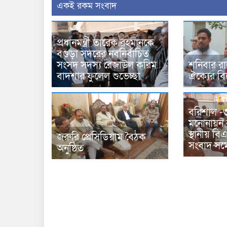
একই রকম সংবাদ
প্রধানমন্ত্রী তারেক রহমানকে
বগুড়া সদরের নবনির্বাচিত
সংসদ সদস্য রেজাউল করিম
শনিবার র
বাদশার ফুলেল শুভেচ্ছা
ঐক্যের বি
বরিশাল 
মনোনায়ন 
স্থানীয় বি
জরুরি প্রেসিডিয়াম বৈঠক
সংবাদ সম্
অনুষ্ঠিত