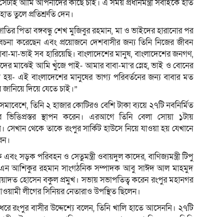
াই আমি আপনাদের কাছে চাই। এ সময় প্রধানমন্ত্রী সবাইকে হাত
হাত তুলে প্রতিশ্রুতি দেন।
ির পিতা বঙ্গবন্ধু শেখ মুজিবুর রহমান, মা ও ভাইদের হারানোর পর
না করেছেন এবং প্রয়োজনে দেশবাসীর জন্য তিনি নিজের জীবন
“বাবা-মা-ভাই সব হারিয়েছি। বাংলাদেশের মানুষ, বাংলাদেশের জনগণ,
মাঝেই আমি খুঁজে পাই- আমার বাবা-মা’র স্নেহ, ভাই ও বোনের
 হয়- এই বাংলাদেশের মানুষের ভাগ্য পরিবর্তনের জন্য বাবার মত
 জানিয়ে দিয়ে যেতে চাই।”
ছান। সমাবেশে, তিনি ২ হাজার কোটিরও বেশি টাকা ব্যয়ে ২৭টি নবনির্মিত
পের ভিত্তিপ্রস্তর স্থাপন করেন। এরআগে তিনি বেলা সোয়া ১টায়
ন। সেখান থেকে তাকে রংপুর সার্কিট হাউসে নিয়ে যাওয়া হয় যেখানে
রেন।
ং সড়ক পরিবহন ও সেতুমন্ত্রী ওবায়দুল কাদের, বাণিজ্যমন্ত্রী টিপু
ষ এইচএন আশিকুর রহমান সাংগঠনিক সম্পাদক আবু সাঈদ আল মাহমুদ
য়াদত হোসেন বকুল প্রমুখ। সভায় সভাপতিত্ব করেন রংপুর মহানগর
য়ামী লীগের সিনিয়র নেতারাও উপস্থিত ছিলেন।
তুলে ধরে রংপুর বাসীর উদ্দেশ্যে বলেন, তিনি খালি হাতে আসেননি। ২৭টি