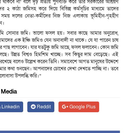
 থাকবে না’ বলে দৃঢ় প্রত্যয় পুণর্ব্যক্ত করে তাঁর সরকারের আশ্রয়ণ
ের ২ কাঠা জমিসহ করে দিয়ে বিভিন্ন কর্মসূচির মাধ্যমে তাদের
নি এ সময় দলের নেতা-কর্মীদের নিজ নিজ এলাকায় ভূমিহীন-গৃহহীণ
েন।
র জমি সোনার জমি। ভালো ফসল হয়। সবার কাছে আমার অনুরোধ,
াদের এক ইঞ্চি জমিও যেন অনাবাদী না থাকে। যে যা পারেন চাষ
করে গাছ লাগাবেন। যার যতটুকু জমি আছে, ফসল ফলাবেন। কোন জমি
 চলছে। উন্নত বিশ্বও হিমশিম খাচ্ছে। সব কিছুর দাম বেড়েছে। এই
 রেখেছে বলেও উল্লেখ করেন তিনি। সমাবেশে আগত মানুষের উদ্দেশে
মার কথা শুনছেন। আপনাদের চোখের দেখা দেখতে পাচ্ছি না। তবে
োবাসা উপলব্ধি করি।”
l Media
Linkedin
Reddit
Google Plus