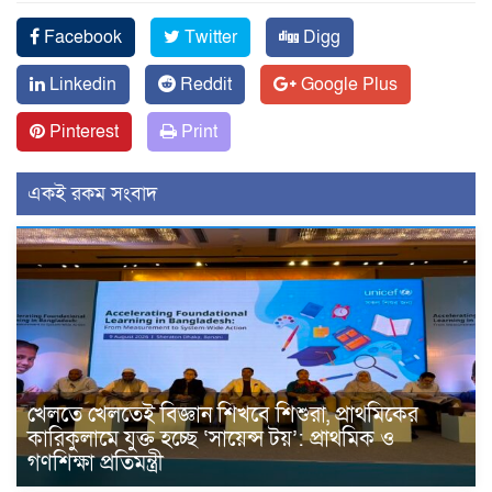
Facebook
Twitter
Digg
Linkedin
Reddit
Google Plus
Pinterest
Print
একই রকম সংবাদ
খেলতে খেলতেই বিজ্ঞান শিখবে শিশুরা, প্রাথমিকের
কারিকুলামে যুক্ত হচ্ছে ‘সায়েন্স টয়’: প্রাথমিক ও
গণশিক্ষা প্রতিমন্ত্রী