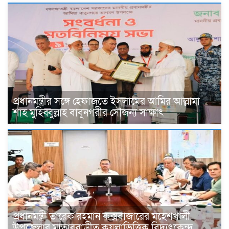
প্রধানমন্ত্রীর সঙ্গে হেফাজতে ইসলামের আমির আল্লামা
শাহ মুহিব্বুল্লাহ বাবুনগরীর সৌজন্য সাক্ষাৎ
প্রধানমন্ত্রী তারেক রহমান কক্সবাজারের মহেশখালী
উপজেলার মাতারবাড়ীত কয়লাভিত্তিক বিদ্যুৎকেন্দ্র