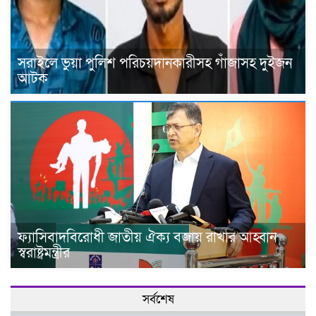
সরাইলে ভুয়া পুলিশ পরিচয়দানকারীসহ গাঁজাসহ দুইজন
আটক
ফ্যাসিবাদবিরোধী জাতীয় ঐক্য বজায় রাখার আহ্বান
স্বরাষ্ট্রমন্ত্রীর
সর্বশেষ