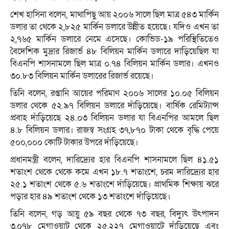
শেখ হাসিনা বলেন, মাথাপিছু আয় ২০০৬ সালে ছিল মাত্র ৫৪৩ মার্কিন
ডলার তা থেকে ২,৮২৫ মার্কিন ডলারে উন্নীত হয়েছে। যদিও এখন তা
২,৭৬৫ মার্কিন ডলারে নেমে এসেছে। কোভিড-১৯ পরিস্থিতিতেও
বৈদেশিক মুদ্রার রিজার্ভ ৪৮ বিলিয়ন মার্কিন ডলারে দাড়িয়েছিল যা
বিএনপি শাসনামলে ছিল মাত্র ০.৭৪ বিলিয়ন মার্কিন ডলার। এখনও
৩০.৮৩ বিলিয়ন মার্কিন ডলারের রিজার্ভ রয়েছে।
তিনি বলেন, রপ্তানি আয়ের পরিমাণ ২০০৬ সালের ১০.০৫ বিলিয়ন
ডলার থেকে ৫২.৯৭ বিলিয়ন ডলারে দাঁড়িয়েছে। বার্ষিক রেমিট্যান্স
প্রবাহ দাঁড়িয়েছে ২৪.০৩ বিলিয়ন ডলার যা বিএনপির আমলে ছিল
৪.৮ বিলিয়ন ডলার। রাজস্ব সংগ্রহ ৩৭,৮৭০ টাকা থেকে বৃদ্ধি পেয়ে
৫০০,০০০ কোটি টাকার উপরে দাঁড়িয়েছে।
প্রধানমন্ত্রী বলেন, দারিদ্র্যের হার বিএনপি শাসনামলে ছিল ৪১.৫১
শতাংশ থেকে থেকে কমে এখন ১৮.৭ শতাংশে, চরম দারিদ্র্যের হার
২৫.১ শতাংশ থেকে ৫.৬ শতাংশে দাঁড়িয়েছে। প্রাথমিক শিক্ষায় ঝরে
পড়ার হার ৪৯ শতাংশ থেকে ১৩ শতাংশে দাঁড়িয়েছে।
তিনি বলেন, গড় আয়ু ৫৯ বছর থেকে ৭৩ বছর, বিদ্যুৎ উৎপাদন
৩,০৭৮ মেগাওয়াট থেকে ২৫,২২৭ মেগাওয়াটে দাঁড়িয়েছে এবং