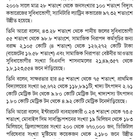
২০০৬ সালে মাত্র ২৮ শতাংশ থেকে জনসংখ্যার ১০০ শতাংশ বিদ্যুৎ
কভারেজের সুবিধাভোগী, স্যানিটারি ল্যাট্রিন কভারেজ ৯৭.৩২ শতাংশে
উন্নীত হয়েছে।
তিনি আরো বলেন, ৪৩.২৮ শতাংশ থেকে পানীয় জলের সুবিধাভোগী
৫৫ শতাংশ থেকে ৯৮.৮ শতাংশে, সামাজিক নিরাপদ কর্মসূচির জন্য
বরাদ্দ ২,১০৫ কোটি (৪ শতাংশ) থেকে ১২৬,২৭২ কোটি টাকা
(বাজেটের ১৬.৫৮ শতাংশ) এবং সামাজিক নিরাপত্তা বেষ্টনীর আওতায়
সুবিধাভোগীর সংখ্যা বিএনপি শাসনামলের ২১,৪৯,৩৫৭ থেকে
১,৮,১২৩,৫৫৪ জনে দাঁড়িয়েছে।
তিনি বলেন, সাক্ষরতার হার ৪৫ শতাংশ থেকে ৭৫ শতাংশ, প্রাথমিক
বিদ্যালয়ের সংখ্যা ৬৫,৬৭২ থেকে ১১৮,৮৯১টি, খাদ্য উৎপাদন ২.৬১
কোটি মেট্রিক টন থেকে ৯.৮০ কোটি মেট্রিক টন, খাদ্যশস্য উৎপাদন
১.৮০ কোটি মেট্রিক টন থেকে ৪.৯২ কোটি মেট্রিক টনেদাঁড়িয়েছে।
তিনি আরো বলেন, ইন্টারনেট ব্যবহারকারী ০.২৩ শতাংশ থেকে ৭৩.৫
শতাংশ, মোবাইল সিম সাবস্ক্রিপশনের সংখ্যা ১৯ মিলিয়ন থেকে ১৮৩
মিলিয়নে, ফ্রিল্যান্সারের সংখ্যা ২০০ থেকে ৬৭০,০০০ জন, ডিজিটাল
পরিষেবার সংখ্যা মুষ্টিমেয় কয়েকজন থেকে ২,১৮০ জনে উন্নীত