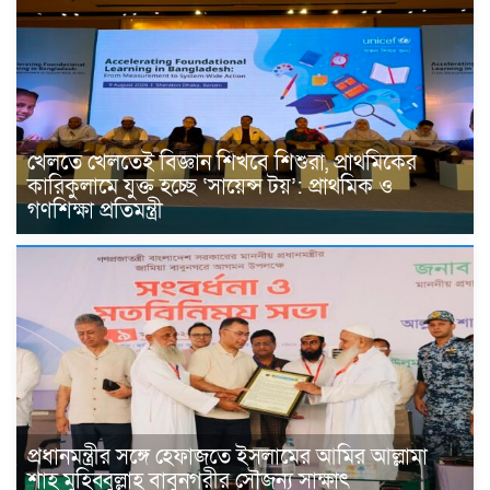
খেলতে খেলতেই বিজ্ঞান শিখবে শিশুরা, প্রাথমিকের
কারিকুলামে যুক্ত হচ্ছে ‘সায়েন্স টয়’: প্রাথমিক ও
গণশিক্ষা প্রতিমন্ত্রী
প্রধানমন্ত্রীর সঙ্গে হেফাজতে ইসলামের আমির আল্লামা
শাহ মুহিব্বুল্লাহ বাবুনগরীর সৌজন্য সাক্ষাৎ