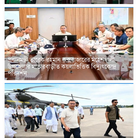
প্রধানমন্ত্রী তারেক রহমান কক্সবাজারের মহেশখালী
উপজেলার মাতারবাড়ীত কয়লাভিত্তিক বিদ্যুৎকেন্দ্র
পরিদর্শন