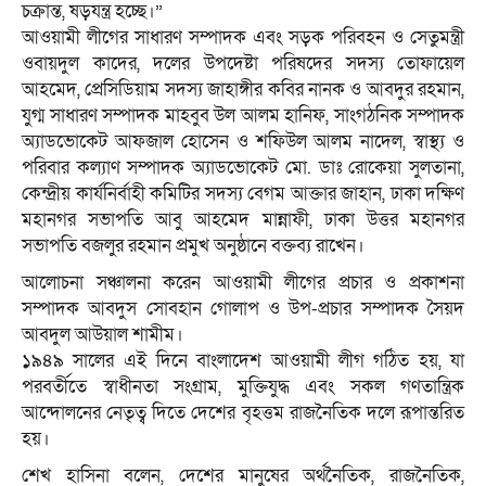
চক্রান্ত, ষড়যন্ত্র হচ্ছে।”
আওয়ামী লীগের সাধারণ সম্পাদক এবং সড়ক পরিবহন ও সেতুমন্ত্রী
ওবায়দুল কাদের, দলের উপদেষ্টা পরিষদের সদস্য তোফায়েল
আহমেদ, প্রেসিডিয়াম সদস্য জাহাঙ্গীর কবির নানক ও আবদুর রহমান,
যুগ্ম সাধারণ সম্পাদক মাহবুব উল আলম হানিফ, সাংগঠনিক সম্পাদক
অ্যাডভোকেট আফজাল হোসেন ও শফিউল আলম নাদেল, স্বাস্থ্য ও
পরিবার কল্যাণ সম্পাদক অ্যাডভোকেট মো. ডাঃ রোকেয়া সুলতানা,
কেন্দ্রীয় কার্যনির্বাহী কমিটির সদস্য বেগম আক্তার জাহান, ঢাকা দক্ষিণ
মহানগর সভাপতি আবু আহমেদ মান্নাফী, ঢাকা উত্তর মহানগর
সভাপতি বজলুর রহমান প্রমুখ অনুষ্ঠানে বক্তব্য রাখেন।
আলোচনা সঞ্চালনা করেন আওয়ামী লীগের প্রচার ও প্রকাশনা
সম্পাদক আবদুস সোবহান গোলাপ ও উপ-প্রচার সম্পাদক সৈয়দ
আবদুল আউয়াল শামীম।
১৯৪৯ সালের এই দিনে বাংলাদেশ আওয়ামী লীগ গঠিত হয়, যা
পরবর্তীতে স্বাধীনতা সংগ্রাম, মুক্তিযুদ্ধ এবং সকল গণতান্ত্রিক
আন্দোলনের নেতৃত্ব দিতে দেশের বৃহত্তম রাজনৈতিক দলে রূপান্তরিত
হয়।
শেখ হাসিনা বলেন, দেশের মানুষের অর্থনৈতিক, রাজনৈতিক,