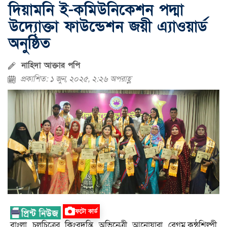
দিয়ামনি ই-কমিউনিকেশন পদ্মা
উদ্যোক্তা ফাউন্ডেশন জয়ী এ্যাওয়ার্ড
অনুষ্ঠিত
নাহিদা আক্তার পপি
প্রকাশিত: ১ জুন, ২০২৫, ২:২৬ অপরাহ্ণ
ফটো কার্ড
বাংলা চলচিত্রের কিংবদন্তি অভিনেত্রী আনোয়ারা বেগম,কন্ঠশিল্পী