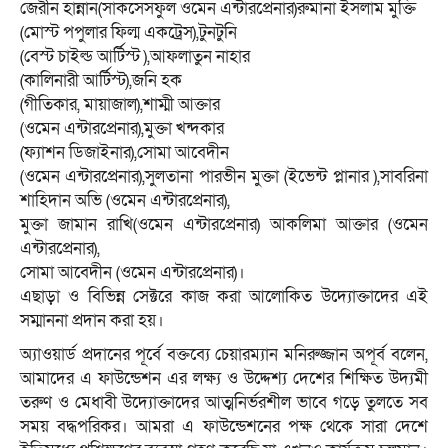
জেরীন হান্নান(সাকসেসফুল ওমেন এন্টারপ্রেনার)রুমানা ইসলাম মুক্তি
(মোস্ট পপুলার ফিল্ম একট্রেস),টুনটুনি
(বেস্ট চাইল্ড আর্টিস্ট ),আফলাতুন নাহার
(কালিনারী আর্টিস্ট),জনি হক
(গীতিকার, মায়াজাল),শাম্মী আক্তার
(ওমেন এন্টারপ্রেনার),মুক্তা খন্দকার
(ফ্যাশন ডিজাইনার),সোমা আবেদীন
(ওমেন এন্টারপ্রেনার),সুলতানা পারভীন মুক্তা (ইভেন্ট প্লানার ),সাবরিনা
শাহিদান অভি (ওমেন এন্টারপ্রেনার),
মুক্তা জামান রাখি(ওমেন এন্টারপ্রেনার) আকলিমা আক্তার (ওমেন
এন্টারপ্রেনার),
সোমা আবেদীন (ওমেন এন্টারপ্রেনার)।
এছাড়া ও বিভিন্ন সেক্টরে কাজ করা আলোকিত উদ্যোক্তাদের এই
সম্মাননা প্রদান করা হয়।
অ্যাওয়ার্ড প্রদানের পূর্বে বক্তব্যে চেয়ারম্যান মনিরুজ্জান অপূর্ব বলেন,
আমাদের এ ফাউন্ডেশন এর লক্ষ্য ও উদ্দেশ্য দেশের শিক্ষিত উদ্যমী
তরুণ ও মেধাবী উদ্যোক্তাদের আত্মনির্ভরশীল ভাবে গড়ে তুলতে সব
সময় বদ্ধপরিকর। আমরা এ ফাউন্ডেশনের পক্ষ থেকে সারা দেশে