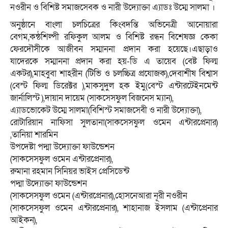
নওরীন ও বিশিষ্ট সমাজসেবক ও নারী উদ্যোক্তা এ্যাডঃ উম্মে সালমা ।
অনুষ্ঠানে বাংলা চলচিত্রের কিংবদন্তি অভিনেত্রী আনোয়ারা
বেগম,কন্ঠশিল্পী রফিকুল আলম ও বিশিষ্ট রন্ধন বিশেষজ্ঞ কেকা
ফেরদৌসীকে আজীবন সম্মাননা প্রদান করা হয়েছে।এছাড়াও
যাদেরকে সম্মাননা প্রদান করা হয়-ডি এ তায়েব (বেষ্ট ফিল্ম
একটর),মাহবুবা শাহরীন (টিভি ও চলচ্চিত্র প্রযোজক),দেবাশীষ বিশ্বাস
(বেস্ট ফিল্ম ডিরেক্টর ),মাকসুদুল হক ইমু(বেস্ট এন্টারটেইনমেন্ট
জার্নালিস্ট ),দায়ান দায়েম (সাকসেসফুল বিজনেস ম্যান),
এ্যাডভোকেট উম্মে সালমা(বিশিস্ট সমাজসেবী ও নারী উদ্যোক্তা),
রোটারিয়ান নাফিসা সুলতানা(সাকসেসফুল ওমেন এন্টারপ্রেনার)
,তানিয়া শারমিন
উপদেষ্টা পদ্মা উদ্যোক্তা ফাউন্ডেশন
(সাকসেসফুল ওমেন এন্টারপ্রেনার),
রুমানা রহমান সিনিয়র ভাইস প্রেসিডেন্ট
পদ্মা উদ্যোক্তা ফাউন্ডেশন
(সাকসেসফুল ওমেন (এন্টারপ্রেনার),হোসনেআরা নূরী নওরীন
(সাকসেসফুল ওমেন এন্টারপ্রেনার), শাহানাজ ইসলাম (এন্টাপ্রেনার
আইকন),