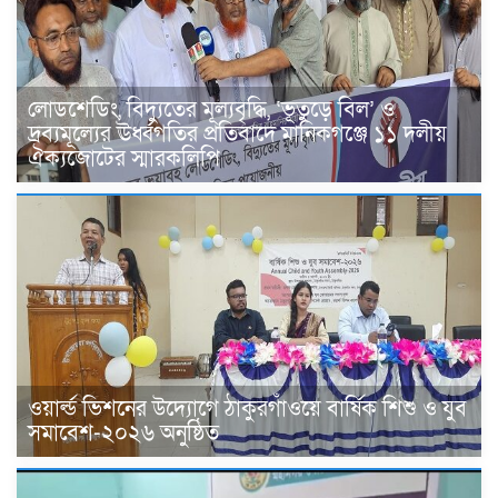
লোডশেডিং, বিদ্যুতের মূল্যবৃদ্ধি, ‘ভূতুড়ে বিল’ ও
দ্রব্যমূল্যের ঊর্ধ্বগতির প্রতিবাদে মানিকগঞ্জে ১১ দলীয়
ঐক্যজোটের স্মারকলিপি
ওয়ার্ল্ড ভিশনের উদ্যোগে ঠাকুরগাঁওয়ে বার্ষিক শিশু ও যুব
সমাবেশ-২০২৬ অনুষ্ঠিত