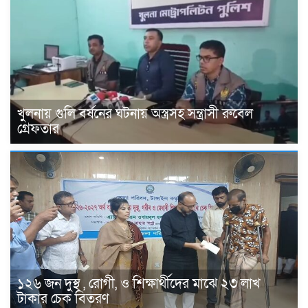
খুলনায় গুলি বর্ষনের ঘটনায় অস্ত্রসহ সন্ত্রাসী রুবেল
গ্রেফতার
১২৬ জন দুস্থ , রোগী, ও শিক্ষার্থীদের মাঝে ২৩ লাখ
টাকার চেক বিতরণ