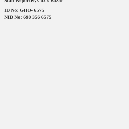
Staff Reporter, Cox’s Bazar
ID No: GHO- 6575
NID No: 690 356 6575
Mobile No: 01834996530
Blood: O+(ve)
Valid up to: 07-02-2027
Working Area: Cox’s Bazar
Status: Verified (EXPERIMENTAL)
News Portal: www.dailyghoshana.com