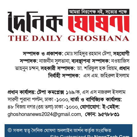
সম্পাদক ও প্রকাশক:
মোঃ সাহিদুর রহমান টেপা,
সহযোগী
সম্পাদক:
নাজনীন সুলতানা,
ব্যবস্থাপনা সম্পাদক:
নওয়াজিস
তাহনুন চন্দন,
সহকারী সম্পাদক:
ডা. শরিফুল হক প্রিয়ম,
প্রধান
নির্বাহী সম্পাদক:
এস এম. জহিরুল ইসলাম
প্রধান কার্যালয়:
টেপা কমপ্লেক্স
১৬৯/ক, এস এস নজরুল ইসলাম
সারণী পুরানা পল্টন, ঢাকা -১০০০,
বার্তা ও বাণিজ্যিক কার্যালয়:
৪৮ বিজয় নগর (৩য় তলা) ঢাকা -১০০০,
যোগাযোগ:
ই-মেইল:
ghoshonanews2024@gmail.com,
ফোন: ৯৫৭৮৮৩১
© সকল স্বত্ব দৈনিক ঘোষণা অনলাইন ভার্শন কর্তৃক সংরক্ষিত