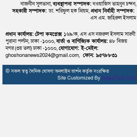
নাজনীন সুলতানা,
ব্যবস্থাপনা সম্পাদক:
নওয়াজিস তাহনুন চন্দন,
সহকারী সম্পাদক:
ডা. শরিফুল হক প্রিয়ম,
প্রধান নির্বাহী সম্পাদক:
এস এম. জহিরুল ইসলাম
প্রধান কার্যালয়:
টেপা কমপ্লেক্স
১৬৯/ক, এস এস নজরুল ইসলাম সারণী
পুরানা পল্টন, ঢাকা -১০০০,
বার্তা ও বাণিজ্যিক কার্যালয়:
৪৮ বিজয়
নগর (৩য় তলা) ঢাকা -১০০০,
যোগাযোগ:
ই-মেইল:
ghoshonanews2024@gmail.com,
ফোন: ৯৫৭৮৮৩১
© সকল স্বত্ব দৈনিক ঘোষণা অনলাইন ভার্শন কর্তৃক সংরক্ষিত
Site Customized By
NewsTech.Com