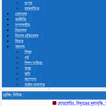
রংপুর
ময়মনসিংহ
খেলাধূলা
অর্থনীতি
সম্পাদকীয়
বিনোদন
বিশেষ প্রতিবেদন
ফিচার
অন্যান্য
শিক্ষা
ধর্ম
শিল্প সাহিত্য
স্বাস্থ্য
কৃষি
ক্যাম্পাস
আইন-আদালত
ব্রেকিং নিউজ :
লোডশেডিং, বিদ্যুতের মূল্যবৃদ্ধি, ‘ভূত