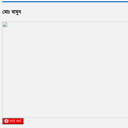
মোঃ মামুন
ফটো কার্ড