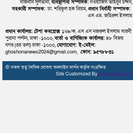
নাজনীন সুলতানা,
ব্যবস্থাপনা সম্পাদক:
নওয়াজিস তাহনুন চন্দন,
সহকারী সম্পাদক:
ডা. শরিফুল হক প্রিয়ম,
প্রধান নির্বাহী সম্পাদক:
এস এম. জহিরুল ইসলাম
প্রধান কার্যালয়:
টেপা কমপ্লেক্স
১৬৯/ক, এস এস নজরুল ইসলাম সারণী
পুরানা পল্টন, ঢাকা -১০০০,
বার্তা ও বাণিজ্যিক কার্যালয়:
৪৮ বিজয়
নগর (৩য় তলা) ঢাকা -১০০০,
যোগাযোগ:
ই-মেইল:
ghoshonanews2024@gmail.com,
ফোন: ৯৫৭৮৮৩১
© সকল স্বত্ব দৈনিক ঘোষণা অনলাইন ভার্শন কর্তৃক সংরক্ষিত
Site Customized By
NewsTech.Com