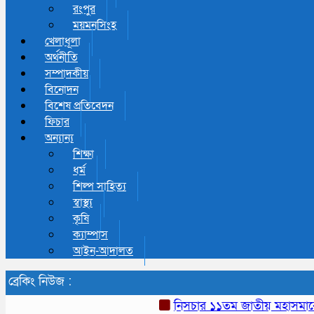
রংপুর
ময়মনসিংহ
খেলাধূলা
অর্থনীতি
সম্পাদকীয়
বিনোদন
বিশেষ প্রতিবেদন
ফিচার
অন্যান্য
শিক্ষা
ধর্ম
শিল্প সাহিত্য
স্বাস্থ্য
কৃষি
ক্যাম্পাস
আইন-আদালত
ব্রেকিং নিউজ :
নিসচার ১১তম জাতীয় মহাসমাবেশ