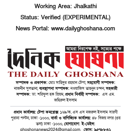
Working Area: Jhalkathi
Status: Verified (EXPERIMENTAL)
News Portal: www.dailyghoshana.com
সম্পাদক ও প্রকাশক:
মোঃ সাহিদুর রহমান টেপা,
সহযোগী সম্পাদক:
নাজনীন সুলতানা,
ব্যবস্থাপনা সম্পাদক:
নওয়াজিস তাহনুন চন্দন,
সহকারী
সম্পাদক:
ডা. শরিফুল হক প্রিয়ম,
প্রধান নির্বাহী সম্পাদক:
এস এম.
জহিরুল ইসলাম
প্রধান কার্যালয়:
টেপা কমপ্লেক্স
১৬৯/ক, এস এস নজরুল ইসলাম সারণী
পুরানা পল্টন, ঢাকা -১০০০,
বার্তা ও বাণিজ্যিক কার্যালয়:
৪৮ বিজয় নগর (৩য়
তলা) ঢাকা -১০০০,
যোগাযোগ:
ই-মেইল:
ghoshonanews2024@gmail.com,
ফোন: ৯৫৭৮৮৩১