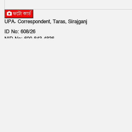
ফটো কার্ড
UPA. Correspondent, Taras, Sirajganj
ID No: 608/26
NID No: 600 843 4836
Mobile No: N/A
Blood: N/A
Valid up to: 02-02-2027
Working Area: Taras, Sirajganj
Status: Verified (EXPERIMENTAL)
News Portal: www.dailyghoshana.com