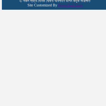
© সকল স্বত্ব দৈনিক ঘোষণা অনলাইন ভার্শন কর্তৃক সংরক্ষিত
Site Customized By
NewsTech.Com