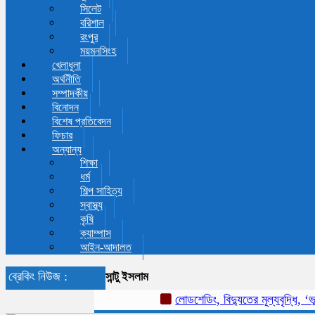
সিলেট
বরিশাল
রংপুর
ময়মনসিংহ
খেলাধূলা
অর্থনীতি
সম্পাদকীয়
বিনোদন
বিশেষ প্রতিবেদন
ফিচার
অন্যান্য
শিক্ষা
ধর্ম
শিল্প সাহিত্য
স্বাস্থ্য
কৃষি
ক্যাম্পাস
আইন-আদালত
ব্রেকিং নিউজ :
সান্টু ইসলাম
লোডশেডিং, বিদ্যুতের মূল্যবৃদ্ধি, ‘ভ