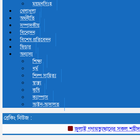
ময়মনসিংহ
খেলাধূলা
অর্থনীতি
সম্পাদকীয়
বিনোদন
বিশেষ প্রতিবেদন
ফিচার
অন্যান্য
শিক্ষা
ধর্ম
শিল্প সাহিত্য
স্বাস্থ্য
কৃষি
ক্যাম্পাস
আইন-আদালত
ব্রেকিং নিউজ :
জুলাই গণঅভ্যুত্থানের সকল শহীদ পর