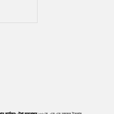
ধান কার্যালয়:
টেপা কমপ্লেক্স
১৬৯/ক, এস এস নজরুল ইসলাম