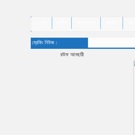
হোম
জাতীয়
আন্তর্জাতিক
রাজনীতি
সারা
ব্রেকিং নিউজ :
রউফ আনছারী