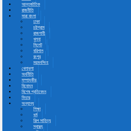
আন্তর্জাতিক
রাজনীতি
সারা বাংলা
ঢাকা
চট্টগ্রাম
রাজশাহী
খুলনা
সিলেট
বরিশাল
রংপুর
ময়মনসিংহ
খেলাধূলা
অর্থনীতি
সম্পাদকীয়
বিনোদন
বিশেষ প্রতিবেদন
ফিচার
অন্যান্য
শিক্ষা
ধর্ম
শিল্প সাহিত্য
স্বাস্থ্য