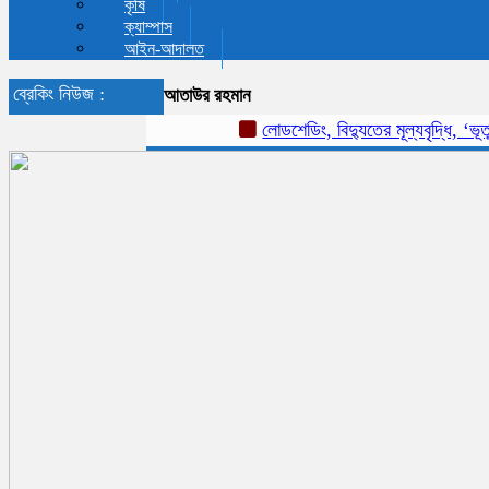
কৃষি
ক্যাম্পাস
আইন-আদালত
ব্রেকিং নিউজ :
আতাউর রহমান
লোডশেডিং, বিদ্যুতের মূল্যবৃদ্ধি, ‘ভূতুড়ে