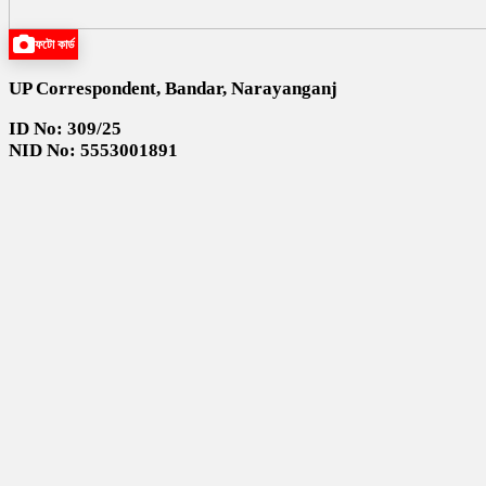
ফটো কার্ড
UP Correspondent, Bandar, Narayanganj
ID No: 309/25
NID No: 5553001891
Mobile No: 01626602709
Blood: A+(ve)
Valid up to: 21-05-2026
Working Area: Bandar, Narayanganj
Status: Verified
News Portal: www.dailyghoshana.com