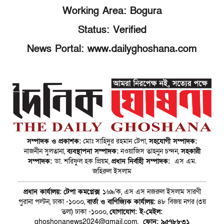
Working Area: Bogura
Status: Verified
News Portal: www.dailyghoshana.com
সম্পাদক ও প্রকাশক:
মোঃ সাহিদুর রহমান টেপা,
সহযোগী সম্পাদক:
নাজনীন সুলতানা,
ব্যবস্থাপনা সম্পাদক:
নওয়াজিস তাহনুন চন্দন,
সহকারী
সম্পাদক:
ডা. শরিফুল হক প্রিয়ম,
প্রধান নির্বাহী সম্পাদক:
এস এম.
জহিরুল ইসলাম
প্রধান কার্যালয়:
টেপা কমপ্লেক্স
১৬৯/ক, এস এস নজরুল ইসলাম সারণী
পুরানা পল্টন, ঢাকা -১০০০,
বার্তা ও বাণিজ্যিক কার্যালয়:
৪৮ বিজয় নগর (৩য়
তলা) ঢাকা -১০০০,
যোগাযোগ:
ই-মেইল:
ghoshonanews2024@gmail.com,
ফোন: ৯৫৭৮৮৩১