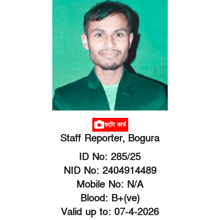
ফটো কার্ড
Staff Reporter, Bogura
ID No: 285/25
NID No: 2404914489
Mobile No: N/A
Blood: B+(ve)
Valid up to: 07-4-2026