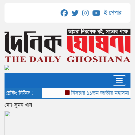
ই-পেপার
Toggle
ব্রেকিং নিউজ :
নিসচার ১১তম জাতীয় মহাসমাবে
মোঃ সুমন খান