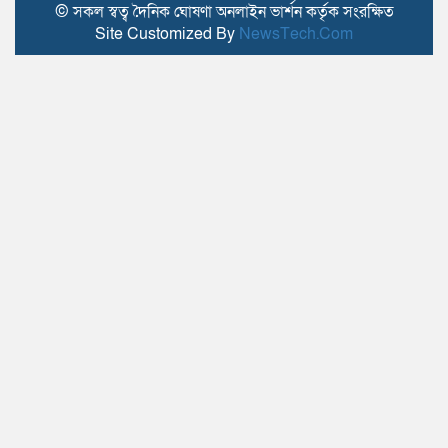
© সকল স্বত্ব দৈনিক ঘোষণা অনলাইন ভার্শন কর্তৃক সংরক্ষিত
Site Customized By
NewsTech.Com