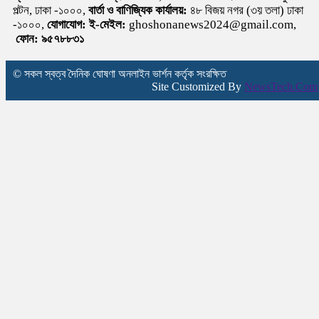
পল্টন, ঢাকা -১০০০,
বার্তা ও বাণিজ্যিক কার্যালয়:
৪৮ বিজয় নগর (৩য় তলা) ঢাকা
-১০০০,
যোগাযোগ:
ই-মেইল:
ghoshonanews2024@gmail.com,
ফোন: ৯৫৭৮৮৩১
© সকল স্বত্ব দৈনিক ঘোষণা অনলাইন ভার্শন কর্তৃক সংরক্ষিত
Site Customized By
NewsTech.Com