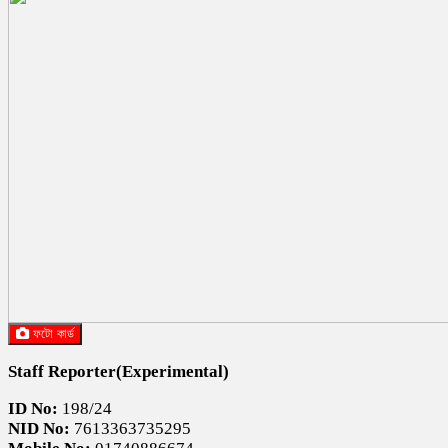
ফটো কার্ড
Staff Reporter(Experimental)
ID No:
198/24
NID No:
7613363735295