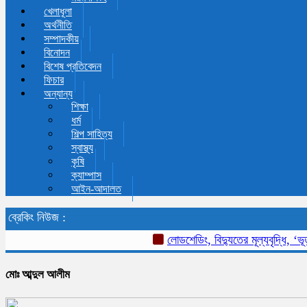
খেলাধূলা
অর্থনীতি
সম্পাদকীয়
বিনোদন
বিশেষ প্রতিবেদন
ফিচার
অন্যান্য
শিক্ষা
ধর্ম
শিল্প সাহিত্য
স্বাস্থ্য
কৃষি
ক্যাম্পাস
আইন-আদালত
ব্রেকিং নিউজ :
লোডশেডিং, বিদ্যুতের মূল্যবৃদ্ধি, ‘ভূতুড়ে ব
মোঃ আব্দুল আলীম