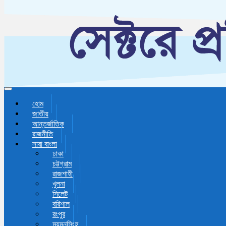
Toggle navigation
হোম
জাতীয়
আন্তর্জাতিক
রাজনীতি
সারা বাংলা
ঢাকা
চট্টগ্রাম
রাজশাহী
খুলনা
সিলেট
বরিশাল
রংপুর
ময়মনসিংহ