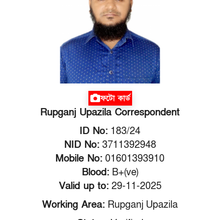
ফটো কার্ড
Rupganj Upazila Correspondent
ID No:
183/24
NID No:
3711392948
Mobile No:
01601393910
Blood:
B+(ve)
Valid up to:
29-11-2025
Working Area:
Rupganj Upazila