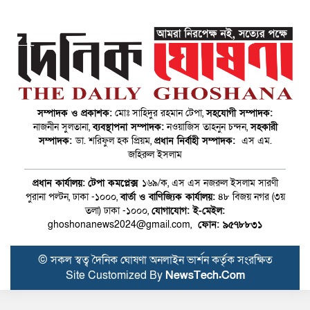
সম্পাদক ও প্রকাশক:
মোঃ সাহিদুর রহমান টেপা,
সহযোগী সম্পাদক:
নাজনীন সুলতানা,
ব্যবস্থাপনা সম্পাদক:
নওয়াজিস তাহনুন চন্দন,
সহকারী
সম্পাদক:
ডা. শরিফুল হক প্রিয়ম,
প্রধান নির্বাহী সম্পাদক:
এস এম.
জহিরুল ইসলাম
প্রধান কার্যালয়:
টেপা কমপ্লেক্স
১৬৯/ক, এস এস নজরুল ইসলাম সারণী
পুরানা পল্টন, ঢাকা -১০০০,
বার্তা ও বাণিজ্যিক কার্যালয়:
৪৮ বিজয় নগর (৩য়
তলা) ঢাকা -১০০০,
যোগাযোগ:
ই-মেইল:
ghoshonanews2024@gmail.com,
ফোন: ৯৫৭৮৮৩১
© সকল স্বত্ব দৈনিক ঘোষণা অনলাইন ভার্শন কর্তৃক সংরক্ষিত
Site Customized By
NewsTech.Com