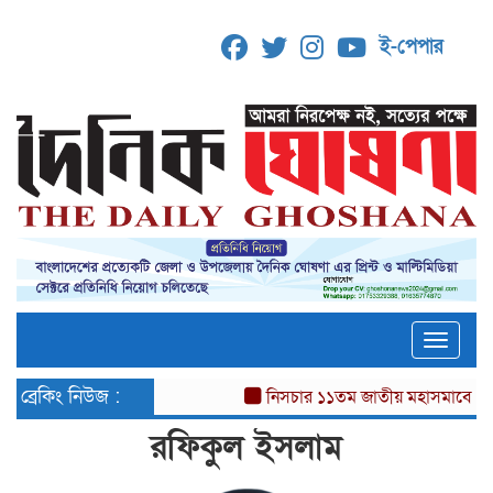
ই-পেপার
Toggle
ব্রেকিং নিউজ :
নিসচার ১১তম জাতীয় মহাসমাবেশ
রফিকুল ইসলাম