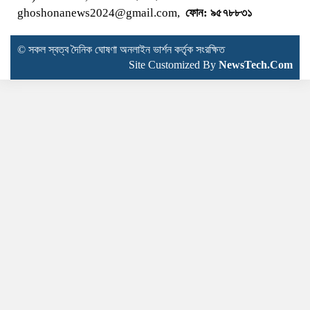
ghoshonanews2024@gmail.com,
ফোন: ৯৫৭৮৮৩১
© সকল স্বত্ব দৈনিক ঘোষণা অনলাইন ভার্শন কর্তৃক সংরক্ষিত
Site Customized By
NewsTech.Com