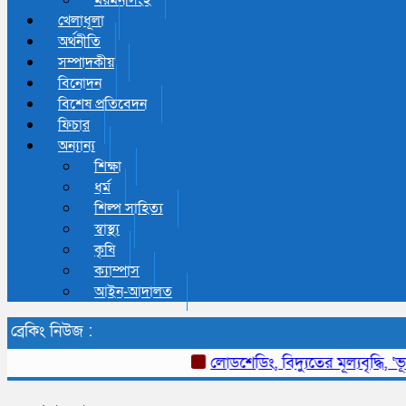
ময়মনসিংহ
খেলাধূলা
অর্থনীতি
সম্পাদকীয়
বিনোদন
বিশেষ প্রতিবেদন
ফিচার
অন্যান্য
শিক্ষা
ধর্ম
শিল্প সাহিত্য
স্বাস্থ্য
কৃষি
ক্যাম্পাস
আইন-আদালত
ব্রেকিং নিউজ :
লোডশেডিং, বিদ্যুতের মূল্যবৃদ্ধি, ‘ভূত