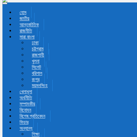
Toggle navigation
হোম
জাতীয়
আন্তর্জাতিক
রাজনীতি
সারা বাংলা
ঢাকা
চট্টগ্রাম
রাজশাহী
খুলনা
সিলেট
বরিশাল
রংপুর
ময়মনসিংহ
খেলাধূলা
অর্থনীতি
সম্পাদকীয়
বিনোদন
বিশেষ প্রতিবেদন
ফিচার
অন্যান্য
শিক্ষা