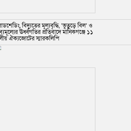
োডশেডিং, বিদ্যুতের মূল্যবৃদ্ধি, ‘ভূতুড়ে বিল’ ও
রব্যমূল্যের ঊর্ধ্বগতির প্রতিবাদে মানিকগঞ্জে ১১
লীয় ঐক্যজোটের স্মারকলিপি