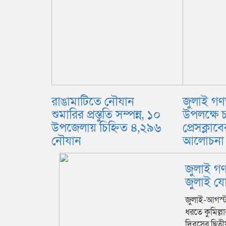
রাঙামাটিতে নৌযান
জুলাই গণঅ
শুমারির প্রস্তুতি সম্পন্ন, ১০
উপলক্ষে 
উপজেলায় চিহ্নিত ৪,২৯৬
প্রেসক্লা
নৌযান
আলোচনা
জুলাই গণ
জুলাই যোদ
জুলাই-আগস্ট 
ধরতে কুমিল্ল
দিবসের দ্বিতী