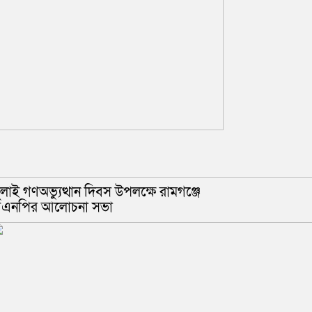
ুলাই গণঅভ্যুত্থান দিবস উপলক্ষে রামগঞ্জে
িএনপির আলোচনা সভা