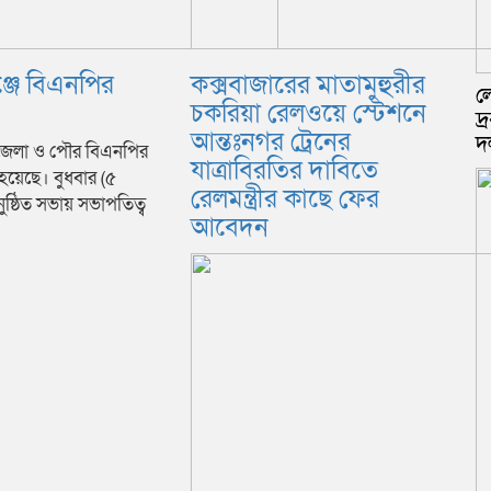
ঞ্জে বিএনপির
কক্সবাজারের মাতামুহুরীর
ল
চকরিয়া রেলওয়ে স্টেশনে
দ্
আন্তঃনগর ট্রেনের
দ
 উপজেলা ও পৌর বিএনপির
যাত্রাবিরতির দাবিতে
য়েছে। বুধবার (৫
রেলমন্ত্রীর কাছে ফের
্ঠিত সভায় সভাপতিত্ব
আবেদন