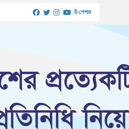
ই-পেপার