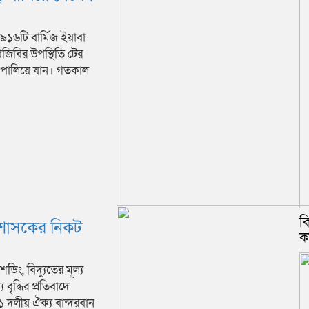
৯১৬টি বার্মিজ ইয়াবা
িজিবির উপস্থিতি টের
র পালিয়ে যান। গতকাল
ক
প্রশাসকের নিকট
ক
িং, বিদ্যুতের মূল্য
 বৃদ্ধির প্রতিবাদে
 ১১ দলীয় ঐক্য বান্দরবান