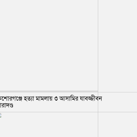
িশোরগঞ্জে হত্যা মামলায় ৩ আসামির যাবজ্জীবন
ারাদণ্ড