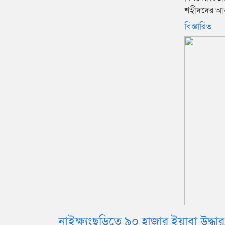
শহীদদের আত্ম
বিস্তারিত
নাইক্ষ্যংছড়িতে ৯০ হাজার ইয়াবা উদ্ধা