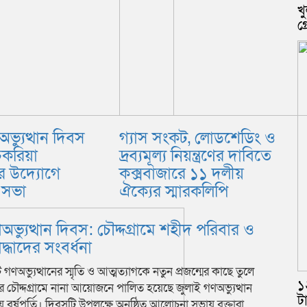
খু
গ
ভ্যুত্থান দিবস
গ্যাস সংকট, লোডশেডিং ও
চকরিয়া
দ্রব্যমূল্য নিয়ন্ত্রণের দাবিতে
বের উদ্যোগে
কক্সবাজারে ১১ দলীয়
 সভা
ঐক্যের স্মারকলিপি
অভ্যুত্থান দিবস: চৌদ্দগ্রামে শহীদ পরিবার ও
্ধাদের সংবর্ধনা
গণঅভ্যুত্থানের স্মৃতি ও আত্মত্যাগকে নতুন প্রজন্মের কাছে তুলে
১
ার চৌদ্দগ্রামে নানা আয়োজনে পালিত হয়েছে জুলাই গণঅভ্যুত্থান
ট
য় বর্ষপূর্তি। দিবসটি উপলক্ষে অনুষ্ঠিত আলোচনা সভায় বক্তারা