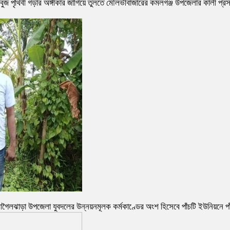
যে সবুজ পৃথিবী গড়ার অঙ্গীকার জাগিয়ে তুলতে মৌলভীবাজারের কমলগঞ্জ উপজেলার কালী প্রস
লার আগৈলঝাড়া উপজেলা যুবদলের উন্নয়নমূলক কর্মকাণ্ডের অংশ হিসেবে পাঁচটি ইউনিয়ন