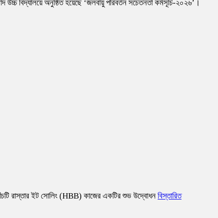
াদ উচ্চ বিদ্যালয়ে অনুষ্ঠিত হয়েছে ‘জলবায়ু পরিবর্তন সচেতনতা কর্মসূচি-২০২৬’।
ে পাঁচটি রাস্তার ইট সোলিং (HBB) কাজের একটির শুভ উদ্বোধন
বিস্তারিত