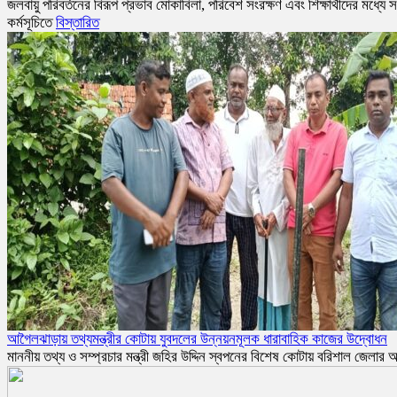
জলবায়ু পরিবর্তনের বিরূপ প্রভাব মোকাবিলা, পরিবেশ সংরক্ষণ এবং শিক্ষার্থীদের মধ্
কর্মসূচিতে
বিস্তারিত
​আগৈলঝাড়ায় তথ্যমন্ত্রীর কোটায় যুবদলের উন্নয়নমূলক ধারাবাহিক কাজের উদ্বোধন
মাননীয় তথ্য ও সম্প্রচার মন্ত্রী জহির উদ্দিন স্বপনের বিশেষ কোটায় বরিশাল জে