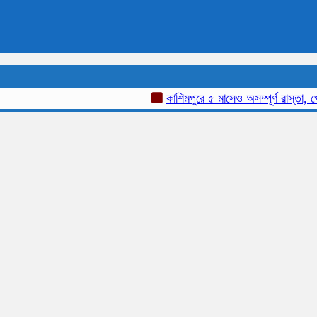
কাশিমপুরে ৫ মাসেও অসম্পূর্ণ রাস্তা, খোয়ার ভ