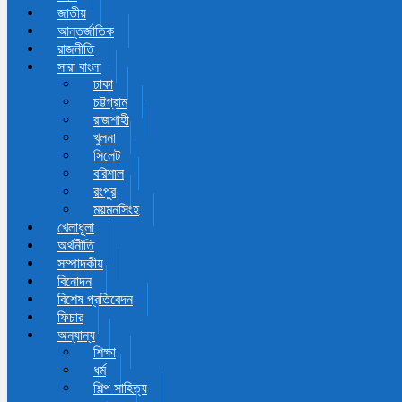
জাতীয়
আন্তর্জাতিক
রাজনীতি
সারা বাংলা
ঢাকা
চট্টগ্রাম
রাজশাহী
খুলনা
সিলেট
বরিশাল
রংপুর
ময়মনসিংহ
খেলাধূলা
অর্থনীতি
সম্পাদকীয়
বিনোদন
বিশেষ প্রতিবেদন
ফিচার
অন্যান্য
শিক্ষা
ধর্ম
শিল্প সাহিত্য