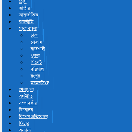
হোম
জাতীয়
আন্তর্জাতিক
রাজনীতি
সারা বাংলা
ঢাকা
চট্টগ্রাম
রাজশাহী
খুলনা
সিলেট
বরিশাল
রংপুর
ময়মনসিংহ
খেলাধূলা
অর্থনীতি
সম্পাদকীয়
বিনোদন
বিশেষ প্রতিবেদন
ফিচার
অন্যান্য