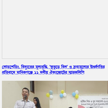
লোডশেডিং, বিদ্যুতের মূল্যবৃদ্ধি, ‘ভূতুড়ে বিল’ ও দ্রব্যমূল্যের ঊর্ধ্বগতির
প্রতিবাদে মানিকগঞ্জে ১১ দলীয় ঐক্যজোটের স্মারকলিপি