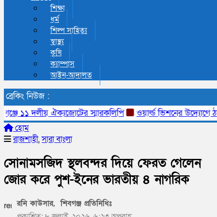
শিক্ষা
ধর্ম
শিল্প সাহিত্য
স্বাস্থ্য
কৃষি
ক্যাম্পাস
আইন-আদালত
ব্রেকিং নিউজ :
ঞ্জে ১১ দলীয় ঐক্যজোটের স্মারকলিপি
ওয়ার্ল্ড ভিশনের উদ্যোগে ঠাকুরগ
হোম
রাজশাহী
,
সারা বাংলা
সোনামসজিদ স্থলবন্দর দিয়ে ফেরত গেলেন
জোর করে পুশ-ইনের ভারতীয় ৪ নাগরিক
রনি কাউসার, শিবগঞ্জ প্রতিনিধিঃ
প্রকাশিত: ৮ জুলাই, ২০২৬, ৬:২৩ অপরাহ্ণ