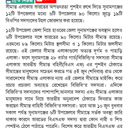
সীমান্ত এলাকায় ভারতের অপতৎরতা পুশইন রুখে দিতে সুনামগঞ্জের
১২টি উপজেলার মধ্যে ৬টি উপজেলার ৯০ কিলোঃ জুড়ে ১৯টি
বিওপির সদস্যদের টহল জোরদার করা হয়েছে।
১২টি উপজেলা জেলা নিয়ে হাওরের জেলা সুনামগঞ্জের অবস্থান হলেও
৬টি উপজেলার সঙ্গে ভারতের ৯০ কিলোঃ মিটার সীমান্ত রয়েছে।
এরমধ্যে ৮৯ কিলোঃ মিটার স্থলসীমা ও ১ কিলোঃ মিটার জলসীমা
রয়েছে। এই জেলার সীমান্ত এলাকাগুলো অত্যন্ত দূর্গম ও পাহাড়ি
এলাকা। ফলে সুনামগঞ্জে ২৮ বর্ডার গার্ড(বিজিবি)”র সদস্যরা সীমান্ত
এলাকায় ভারতীয় সীমান্ত বহিনী(বিএস এফ) এর পুশইন ঠেকাতে
সীমান্তের মানুষদের সচেতন করতে গত ৫ই জুন (শনিবার) রাত থেকে
সারাদেশের সীমান্ত এলাকার ন্যায় এই জেলার সীমান্তে মাইকিং করে
প্রচার প্রচারণা অব্যাহত রেখেছেন বিজিবি”র সদস্যরা। এদিকে
বিজিবি”র সদস্যদের পাশাপাশি,আনসার সদস্য এবং সীমান্ত এলাকার
মানুষদের সাথে নিয়ে ভারতীয় অনুপ্রবেশ ঠেকাতে দিনরাত কাজ
করছেন সীমান্ত বাহিনী বিজিবি”র সদস্যরা। তবে আজ ১০ জুন বুধবার
সকাল পর্যন্ত সুনামগঞ্জের ৬টি উপজেলার সীমান্তে সর্তক অবস্থা জারি
থাকার কারণে ভারতের বিএসএফ সদস্য দ্বারা কোন নারী ও শিশু
(পুশইন) ঠেলে পাঠাতে পারেনি। বিশেষ করে ভারতীয় বিএসএফ এর