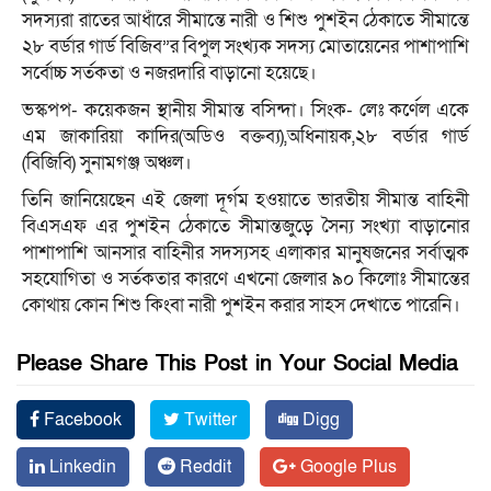
সদস্যরা রাতের আধাঁরে সীমান্তে নারী ও শিশু পুশইন ঠেকাতে সীমান্তে
২৮ বর্ডার গার্ড বিজিব”র বিপুল সংখ্যক সদস্য মোতায়েনের পাশাপাশি
সর্বোচ্চ সর্তকতা ও নজরদারি বাড়ানো হয়েছে।
ভস্কপপ- কয়েকজন স্থানীয় সীমান্ত বসিন্দা। সিংক- লেঃ কর্ণেল একে
এম জাকারিয়া কাদির(অডিও বক্তব্য),অধিনায়ক,২৮ বর্ডার গার্ড
(বিজিবি) সুনামগঞ্জ অঞ্চল।
তিনি জানিয়েছেন এই জেলা দূর্গম হওয়াতে ভারতীয় সীমান্ত বাহিনী
বিএসএফ এর পুশইন ঠেকাতে সীমান্তজুড়ে সৈন্য সংখ্যা বাড়ানোর
পাশাপাশি আনসার বাহিনীর সদস্যসহ এলাকার মানুষজনের সর্বাত্মক
সহযোগিতা ও সর্তকতার কারণে এখনো জেলার ৯০ কিলোঃ সীমান্তের
কোথায় কোন শিশু কিংবা নারী পুশইন করার সাহস দেখাতে পারেনি।
Please Share This Post in Your Social Media
Facebook
Twitter
Digg
Linkedin
Reddit
Google Plus