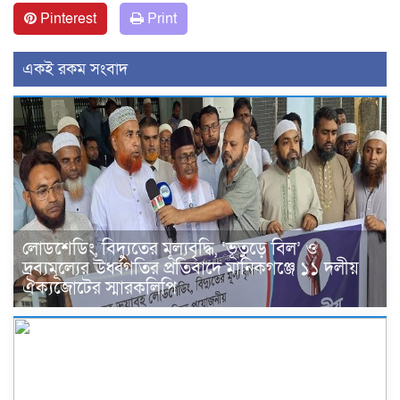
Pinterest
Print
একই রকম সংবাদ
লোডশেডিং, বিদ্যুতের মূল্যবৃদ্ধি, ‘ভূতুড়ে বিল’ ও
দ্রব্যমূল্যের ঊর্ধ্বগতির প্রতিবাদে মানিকগঞ্জে ১১ দলীয়
ঐক্যজোটের স্মারকলিপি