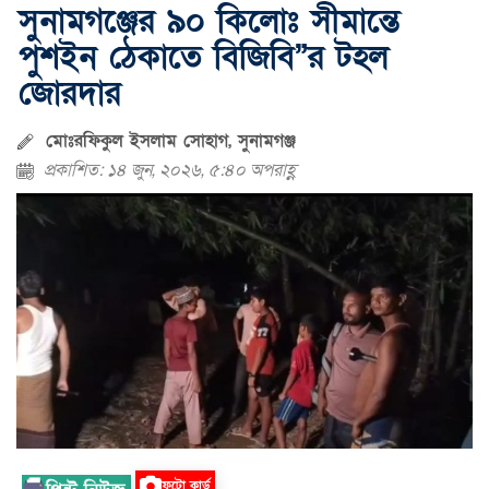
সুনামগঞ্জের ৯০ কিলোঃ সীমান্তে
পুশইন ঠেকাতে বিজিবি”র টহল
জোরদার
মোঃরফিকুল ইসলাম সোহাগ, সুনামগঞ্জ
প্রকাশিত: ১৪ জুন, ২০২৬, ৫:৪০ অপরাহ্ণ
ফটো কার্ড