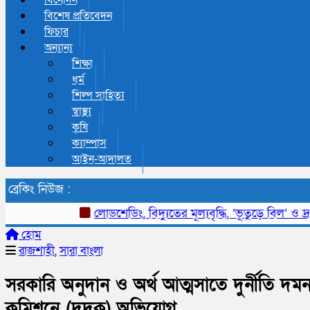
বিনোদন
বিশেষ প্রতিবেদন
ফিচার
অন্যান্য
শিক্ষা
ধর্ম
শিল্প সাহিত্য
স্বাস্থ্য
কৃষি
ক্যাম্পাস
আইন-আদালত
ব্রেকিং নিউজ :
লোডশেডিং, বিদ্যুতের মূল্যবৃদ্ধি, ‘ভূতুড়ে বিল’ ও দ্রব্য
হোম
রাজশাহী
,
সারা বাংলা
সরকারি অনুদান ও অর্থ আত্মসাতে দুর্নীতি দম
কমিশনে (দুদক) অভিযোগ