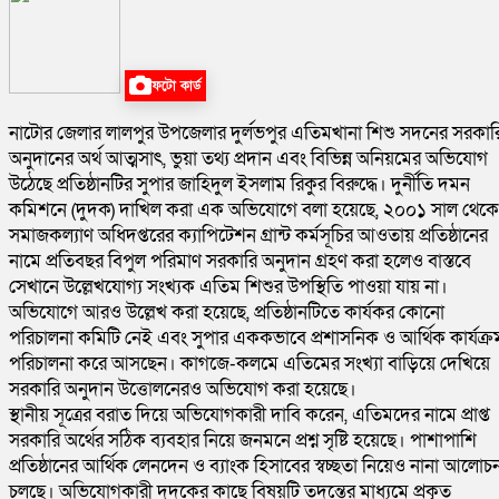
ফটো কার্ড
নাটোর জেলার লালপুর উপজেলার দুর্লভপুর এতিমখানা শিশু সদনের সরকার
অনুদানের অর্থ আত্মসাৎ, ভুয়া তথ্য প্রদান এবং বিভিন্ন অনিয়মের অভিযোগ
উঠেছে প্রতিষ্ঠানটির সুপার জাহিদুল ইসলাম রিকুর বিরুদ্ধে। দুর্নীতি দমন
কমিশনে (দুদক) দাখিল করা এক অভিযোগে বলা হয়েছে, ২০০১ সাল থেকে
সমাজকল্যাণ অধিদপ্তরের ক্যাপিটেশন গ্রান্ট কর্মসূচির আওতায় প্রতিষ্ঠানের
নামে প্রতিবছর বিপুল পরিমাণ সরকারি অনুদান গ্রহণ করা হলেও বাস্তবে
সেখানে উল্লেখযোগ্য সংখ্যক এতিম শিশুর উপস্থিতি পাওয়া যায় না।
অভিযোগে আরও উল্লেখ করা হয়েছে, প্রতিষ্ঠানটিতে কার্যকর কোনো
পরিচালনা কমিটি নেই এবং সুপার এককভাবে প্রশাসনিক ও আর্থিক কার্যক্র
পরিচালনা করে আসছেন। কাগজে-কলমে এতিমের সংখ্যা বাড়িয়ে দেখিয়ে
সরকারি অনুদান উত্তোলনেরও অভিযোগ করা হয়েছে।
স্থানীয় সূত্রের বরাত দিয়ে অভিযোগকারী দাবি করেন, এতিমদের নামে প্রাপ্ত
সরকারি অর্থের সঠিক ব্যবহার নিয়ে জনমনে প্রশ্ন সৃষ্টি হয়েছে। পাশাপাশি
প্রতিষ্ঠানের আর্থিক লেনদেন ও ব্যাংক হিসাবের স্বচ্ছতা নিয়েও নানা আলোচ
চলছে। অভিযোগকারী দুদকের কাছে বিষয়টি তদন্তের মাধ্যমে প্রকৃত