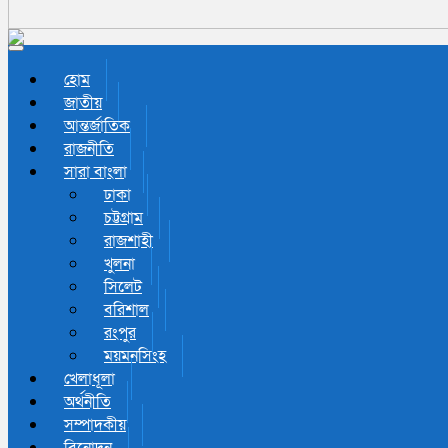
Toggle navigation
হোম
জাতীয়
আন্তর্জাতিক
রাজনীতি
সারা বাংলা
ঢাকা
চট্টগ্রাম
রাজশাহী
খুলনা
সিলেট
বরিশাল
রংপুর
ময়মনসিংহ
খেলাধূলা
অর্থনীতি
সম্পাদকীয়