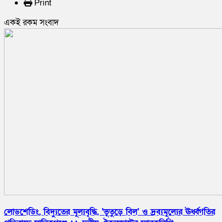
Print
একই রকম সংবাদ
লোডশেডিং, বিদ্যুতের মূল্যবৃদ্ধি, ‘ভূতুড়ে বিল’ ও দ্রব্যমূল্যের ঊর্ধ্বগতির