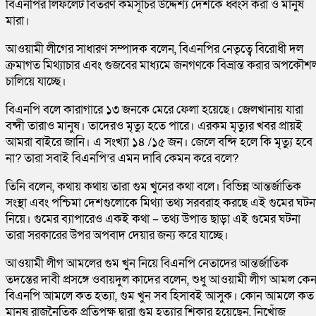
বিএনপির লিফলেট বিতরণ কর্মসূচির উদ্দেশ্য দেশকে ধ্বংস করা ও মানুষ
মারা।
আওয়ামী লীগের সাধারণ সম্পাদক বলেন, বিএনপির নেতৃত্বে বিরোধী দল
ক্রমাগত মিথ্যাচার এবং গুজবের মাধ্যমে জনগণকে বিভ্রান্ত করার অপকৌশ
চালিয়ে যাচ্ছে।
বিএনপি বলে কারাগারে ১৩ জনকে মেরে ফেলা হয়েছে। জেলখানায় যারা
বন্দী তারাও মানুষ। তাদেরও মৃত্যু হতে পারে। এরকম মৃত্যুর খবর প্রায়ই
আমরা বাইরে জানি। এ সংখ্যা ১৪ /১৫ জন। জেলে বন্দি হলে কি মৃত্যু হবে
না? তারা সবাই বিএনপি’র এমন দাবি কেমন করে বলে?
তিনি বলেন, কথায় কথায় তারা গুম খুনের কথা বলে। বিভিন্ন আন্তর্জাতিক
সংস্থা এবং পশ্চিমা দেশগুলোকে মিথ্যা তথ্য সরবরাহ করছে এই গুমের ঘটন
নিয়ে। গুমের ব্যাপারেও একই কথা – তথ্য উপাত্ত ছাড়া এই গুমের ঘটনা
তারা সরকারের উপর অপবাদ দেয়ার জন্য করে যাচ্ছে।
আওয়ামী লীগ আমলের গুম খুন নিয়ে বিএনপি নেতাদের আন্তর্জাতিক
তদন্তের দাবী প্রসঙ্গে ওবায়দুল কাদের বলেন, শুধু আওয়ামী লীগ আমল কেন
বিএনপি আমলে কত হত্যা, গুম খুন সব হিসাবই আসুক। কোন আমলে কত
মানুষ রাজনৈতিক প্রতিপক্ষ দ্বারা গুম হত্যার শিকার হয়েছেন, নিখোঁজ