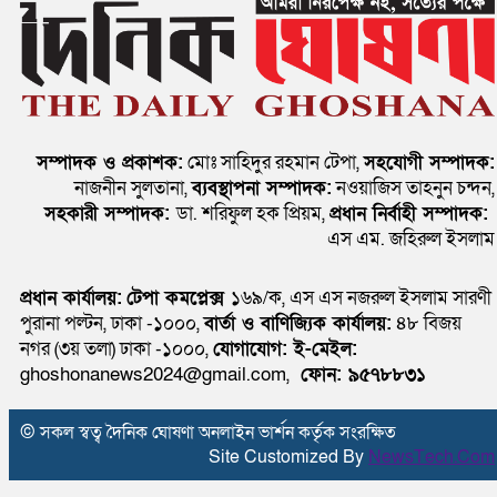
সম্পাদক ও প্রকাশক:
মোঃ সাহিদুর রহমান টেপা,
সহযোগী সম্পাদক:
নাজনীন সুলতানা,
ব্যবস্থাপনা সম্পাদক:
নওয়াজিস তাহনুন চন্দন,
সহকারী সম্পাদক:
ডা. শরিফুল হক প্রিয়ম,
প্রধান নির্বাহী সম্পাদক:
এস এম. জহিরুল ইসলাম
প্রধান কার্যালয়:
টেপা কমপ্লেক্স
১৬৯/ক, এস এস নজরুল ইসলাম সারণী
পুরানা পল্টন, ঢাকা -১০০০,
বার্তা ও বাণিজ্যিক কার্যালয়:
৪৮ বিজয়
নগর (৩য় তলা) ঢাকা -১০০০,
যোগাযোগ:
ই-মেইল:
ghoshonanews2024@gmail.com,
ফোন: ৯৫৭৮৮৩১
© সকল স্বত্ব দৈনিক ঘোষণা অনলাইন ভার্শন কর্তৃক সংরক্ষিত
Site Customized By
NewsTech.Com