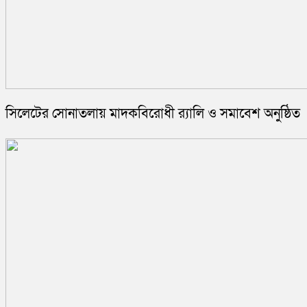
সিলেটের সোনাতলায় মাদকবিরোধী র‍্যালি ও সমাবেশ অনুষ্ঠিত