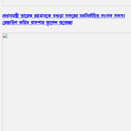
প্রধানমন্ত্রী তারেক রহমানকে বগুড়া সদরের নবনির্বাচিত সংসদ সদস্য
রেজাউল করিম বাদশার ফুলেল শুভেচ্ছা