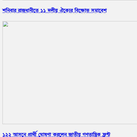
শনিবার রাজধানীতে ১১ দলীয় ঐক্যের বিক্ষোভ সমাবেশ
১২২ আসনে প্রার্থী ঘোষণা করলেন জাতীয় গণতান্ত্রিক ফ্রন্ট