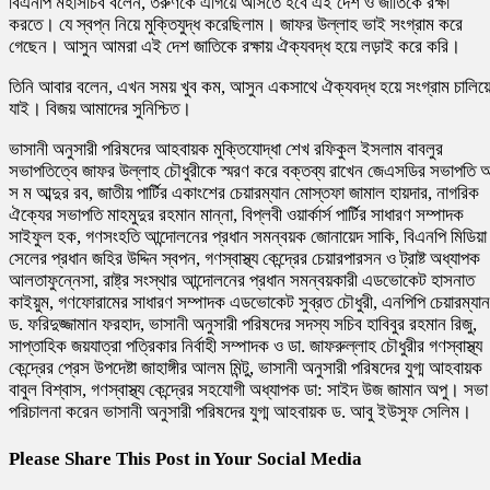
বিএনপি মহাসচিব বলেন, তরুণকে এগিয়ে আসতে হবে এই দেশ ও জাতিকে রক্ষা
করতে। যে স্বপ্ন নিয়ে মুক্তিযুদ্ধ করেছিলাম। জাফর উল্লাহ ভাই সংগ্রাম করে
গেছেন। আসুন আমরা এই দেশ জাতিকে রক্ষায় ঐক্যবদ্ধ হয়ে লড়াই করে করি।
তিনি আবার বলেন, এখন সময় খুব কম, আসুন একসাথে ঐক্যবদ্ধ হয়ে সংগ্রাম চালিয়
যাই। বিজয় আমাদের সুনিশ্চিত।
ভাসানী অনুসারী পরিষদের আহবায়ক মুক্তিযোদ্ধা শেখ রফিকুল ইসলাম বাবলুর
সভাপতিত্বে জাফর উল্লাহ চৌধুরীকে স্মরণ করে বক্তব্য রাখেন জেএসডির সভাপতি 
স ম আব্দুর রব, জাতীয় পার্টির একাংশের চেয়ারম্যান মোস্তফা জামাল হায়দার, নাগরিক
ঐক্যের সভাপতি মাহমুদুর রহমান মান্না, বিপ্লবী ওয়ার্কার্স পার্টির সাধারণ সম্পাদক
সাইফুল হক, গণসংহতি আন্দোলনের প্রধান সমন্বয়ক জোনায়েদ সাকি, বিএনপি মিডিয়া
সেলের প্রধান জহির উদ্দিন স্বপন, গণস্বাস্থ্য কেন্দ্রের চেয়ারপারসন ও ট্রাষ্ট অধ্যাপক
আলতাফুন্নেসা, রাষ্ট্র সংস্থার আন্দোলনের প্রধান সমন্বয়কারী এডভোকেট হাসনাত
কাইয়ুম, গণফোরামের সাধারণ সম্পাদক এডভোকেট সুব্রত চৌধুরী, এনপিপি চেয়ারম্যান
ড. ফরিদুজ্জামান ফরহাদ, ভাসানী অনুসারী পরিষদের সদস্য সচিব হাবিবুর রহমান রিজু,
সাপ্তাহিক জয়যাত্রা পত্রিকার নির্বাহী সম্পাদক ও ডা. জাফরুল্লাহ চৌধুরীর গণস্বাস্থ্য
কেন্দ্রের প্রেস উপদেষ্টা জাহাঙ্গীর আলম মিন্টু, ভাসানী অনুসারী পরিষদের যুগ্ম আহবায়ক
বাবুল বিশ্বাস, গণস্বাস্থ্য কেন্দ্রের সহযোগী অধ্যাপক ডা: সাইদ উজ জামান অপু। সভা
পরিচালনা করেন ভাসানী অনুসারী পরিষদের যুগ্ম আহবায়ক ড. আবু ইউসুফ সেলিম।
Please Share This Post in Your Social Media