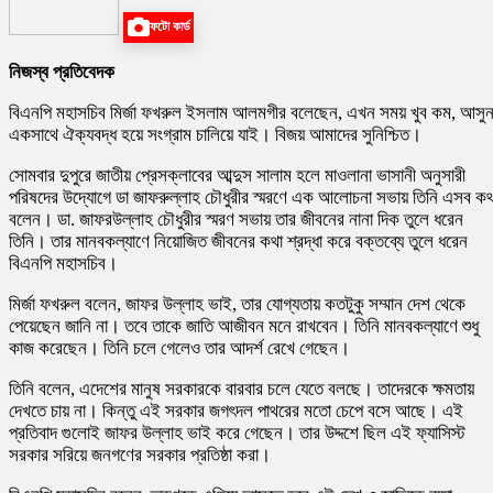
ফটো কার্ড
নিজস্ব প্রতিবেদক
বিএনপি মহাসচিব মির্জা ফখরুল ইসলাম আলমগীর বলেছেন, এখন সময় খুব কম, আসু
একসাথে ঐক্যবদ্ধ হয়ে সংগ্রাম চালিয়ে যাই। বিজয় আমাদের সুনিশ্চিত।
সোমবার দুপুরে জাতীয় প্রেসক্লাবের আব্দুস সালাম হলে মাওলানা ভাসানী অনুসারী
পরিষদের উদ্যোগে ডা জাফরুল্লাহ চৌধুরীর স্মরণে এক আলোচনা সভায় তিনি এসব কথ
বলেন। ডা. জাফরউল্লাহ চৌধুরীর স্মরণ সভায় তার জীবনের নানা দিক তুলে ধরেন
তিনি। তার মানবকল্যাণে নিয়োজিত জীবনের কথা শ্রদ্ধা করে বক্তব্যে তুলে ধরেন
বিএনপি মহাসচিব।
মির্জা ফখরুল বলেন, জাফর উল্লাহ ভাই, তার যোগ্যতায় কতটুকু সম্মান দেশ থেকে
পেয়েছেন জানি না। তবে তাকে জাতি আজীবন মনে রাখবেন। তিনি মানবকল্যাণে শুধু
কাজ করেছেন। তিনি চলে গেলেও তার আদর্শ রেখে গেছেন।
তিনি বলেন, এদেশের মানুষ সরকারকে বারবার চলে যেতে বলছে। তাদেরকে ক্ষমতায়
দেখতে চায় না। কিন্তু এই সরকার জগৎদল পাথরের মতো চেপে বসে আছে। এই
প্রতিবাদ গুলোই জাফর উল্লাহ ভাই করে গেছেন। তার উদ্দশে ছিল এই ফ্যাসিস্ট
সরকার সরিয়ে জনগণের সরকার প্রতিষ্ঠা করা।