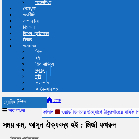
ময়মনসিংহ
খেলাধূলা
অর্থনীতি
সম্পাদকীয়
বিনোদন
বিশেষ প্রতিবেদন
ফিচার
অন্যান্য
শিক্ষা
ধর্ম
শিল্প সাহিত্য
স্বাস্থ্য
কৃষি
ক্যাম্পাস
আইন-আদালত
হোম
ব্রেকিং নিউজ :
সারা বাংলা
১১ দলীয় ঐক্যজোটের স্মারকলিপি
ওয়ার্ল্ড ভিশনের উদ্যোগে ঠাকুরগাঁওয়ে বার্ষিক শ
সময় কম, আসুন ঐক্যবদ্ধ হই : মির্জা ফখরুল
নিজস্ব প্রতিবেদক