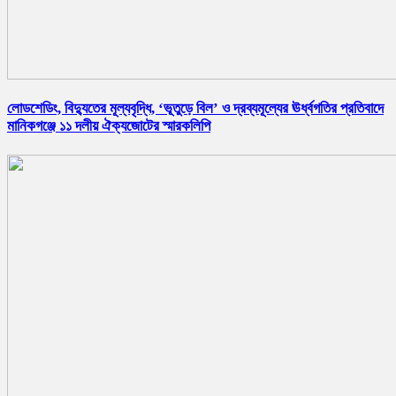
লোডশেডিং, বিদ্যুতের মূল্যবৃদ্ধি, ‘ভূতুড়ে বিল’ ও দ্রব্যমূল্যের ঊর্ধ্বগতির প্রতিবাদে
মানিকগঞ্জে ১১ দলীয় ঐক্যজোটের স্মারকলিপি