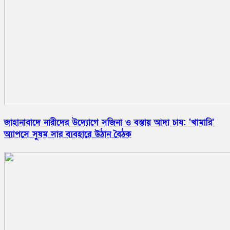
জাহানাবাদে নারীদের উদ্যোগে সজিনা ও বস্তায় আদা চাষ: ‘খামারি’
অ্যাপসে সুষম সার ব্যবহারে উঠান বৈঠক