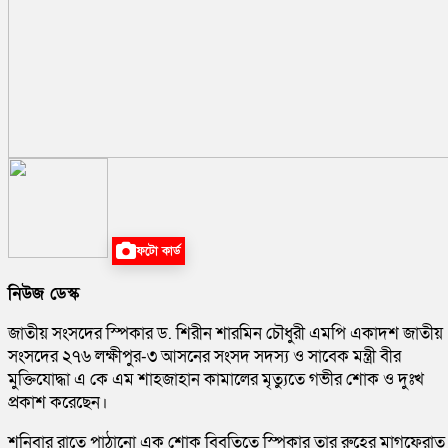
ফটো কার্ড
নিউজ ডেস্ক
জাতীয় সংসদের স্পিকার ড. শিরীন শারমিন চৌধুরী এমপি একাদশ জাতীয়
সংসদের ২৭৬ লক্ষীপুর-৩ আসনের সংসদ সদস্য ও সাবেক মন্ত্রী বীর
মুক্তিযোদ্ধা এ কে এম শাহজাহান কামালের মৃত্যুতে গভীর শোক ও দুঃখ
প্রকাশ করেছেন।
শনিবার রাতে পাঠানো এক শোক বিবৃতিতে স্পিকার তার রুহের মাগফেরাত