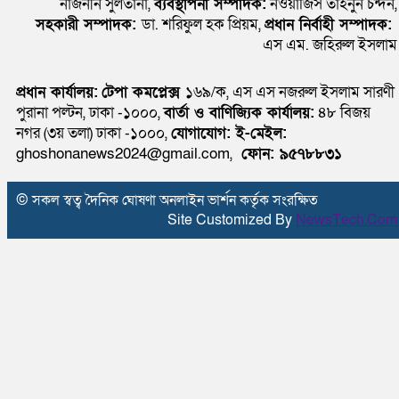
নাজনীন সুলতানা,
ব্যবস্থাপনা সম্পাদক:
নওয়াজিস তাহনুন চন্দন,
সহকারী সম্পাদক:
ডা. শরিফুল হক প্রিয়ম,
প্রধান নির্বাহী সম্পাদক:
এস এম. জহিরুল ইসলাম
প্রধান কার্যালয়:
টেপা কমপ্লেক্স
১৬৯/ক, এস এস নজরুল ইসলাম সারণী
পুরানা পল্টন, ঢাকা -১০০০,
বার্তা ও বাণিজ্যিক কার্যালয়:
৪৮ বিজয়
নগর (৩য় তলা) ঢাকা -১০০০,
যোগাযোগ:
ই-মেইল:
ghoshonanews2024@gmail.com,
ফোন: ৯৫৭৮৮৩১
© সকল স্বত্ব দৈনিক ঘোষণা অনলাইন ভার্শন কর্তৃক সংরক্ষিত
Site Customized By
NewsTech.Com