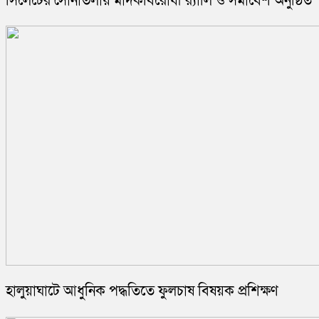
সিলেটের সোনাতলায় মাদকবিরোধী র‍্যালি ও সমাবেশ অনুষ্ঠিত
হালুয়াঘাটে আধুনিক পদ্ধতিতে ফুলচাষ বিষয়ক প্রশিক্ষণ