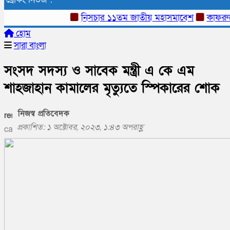
নিসচার ১১তম জাতীয় মহাসমাবেশ
কাফরুলে মুক্
হোম
সারা বাংলা
সংসদ সদস্য ও সাবেক মন্ত্রী এ কে এম
শাহজাহান কামালের মৃত্যুতে স্পিকারের শোক
নিজস্ব প্রতিবেদক
প্রকাশিত: ১ অক্টোবর, ২০২৩, ১:৪৩ অপরাহ্ণ