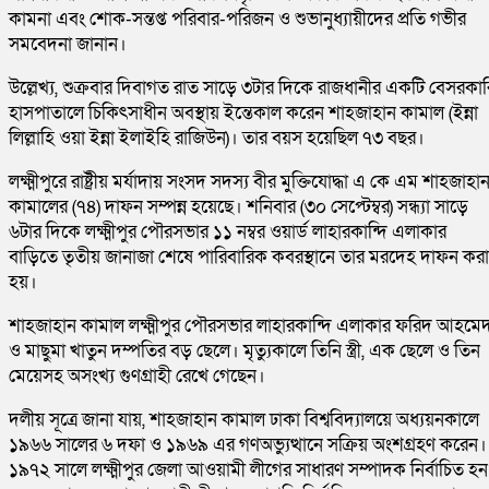
কামনা এবং শোক-সন্তপ্ত পরিবার-পরিজন ও শুভানুধ্যায়ীদের প্রতি গভীর
সমবেদনা জানান।
উল্লেখ্য, শুক্রবার দিবাগত রাত সাড়ে ৩টার দিকে রাজধানীর একটি বেসরকার
হাসপাতালে চিকিৎসাধীন অবস্থায় ইন্তেকাল করেন শাহজাহান কামাল (ইন্না
লিল্লাহি ওয়া ইন্না ইলাইহি রাজিউন)। তার বয়স হয়েছিল ৭৩ বছর।
লক্ষ্মীপুরে রাষ্ট্রীয় মর্যাদায় সংসদ সদস্য বীর মুক্তিযোদ্ধা এ কে এম শাহজাহা
কামালের (৭৪) দাফন সম্পন্ন হয়েছে। শনিবার (৩০ সেপ্টেম্বর) সন্ধ্যা সাড়ে
৬টার দিকে লক্ষ্মীপুর পৌরসভার ১১ নম্বর ওয়ার্ড লাহারকান্দি এলাকার
বাড়িতে তৃতীয় জানাজা শেষে পারিবারিক কবরস্থানে তার মরদেহ দাফন করা
হয়।
শাহজাহান কামাল লক্ষ্মীপুর পৌরসভার লাহারকান্দি এলাকার ফরিদ আহমে
ও মাছুমা খাতুন দম্পতির বড় ছেলে। মৃত্যুকালে তিনি স্ত্রী, এক ছেলে ও তিন
মেয়েসহ অসংখ্য গুণগ্রাহী রেখে গেছেন।
দলীয় সূত্রে জানা যায়, শাহজাহান কামাল ঢাকা বিশ্ববিদ্যালয়ে অধ্যয়নকালে
১৯৬৬ সালের ৬ দফা ও ১৯৬৯ এর গণঅভ্যুত্থানে সক্রিয় অংশগ্রহণ করেন।
১৯৭২ সালে লক্ষ্মীপুর জেলা আওয়ামী লীগের সাধারণ সম্পাদক নির্বাচিত হ