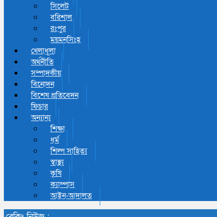
সিলেট
বরিশাল
রংপুর
ময়মনসিংহ
খেলাধূলা
অর্থনীতি
সম্পাদকীয়
বিনোদন
বিশেষ প্রতিবেদন
ফিচার
অন্যান্য
শিক্ষা
ধর্ম
শিল্প সাহিত্য
স্বাস্থ্য
কৃষি
ক্যাম্পাস
আইন-আদালত
ব্রেকিং নিউজ :