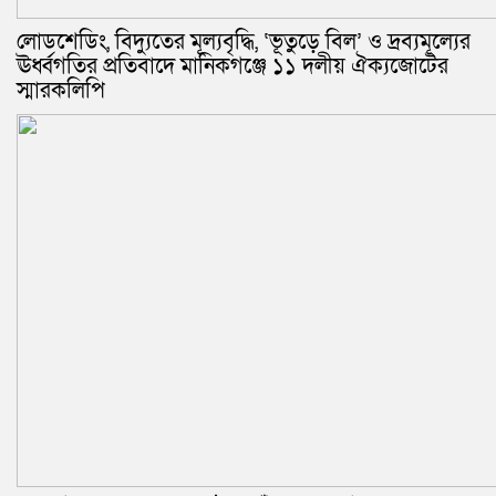
লোডশেডিং, বিদ্যুতের মূল্যবৃদ্ধি, ‘ভূতুড়ে বিল’ ও দ্রব্যমূল্যের
ঊর্ধ্বগতির প্রতিবাদে মানিকগঞ্জে ১১ দলীয় ঐক্যজোটের
স্মারকলিপি