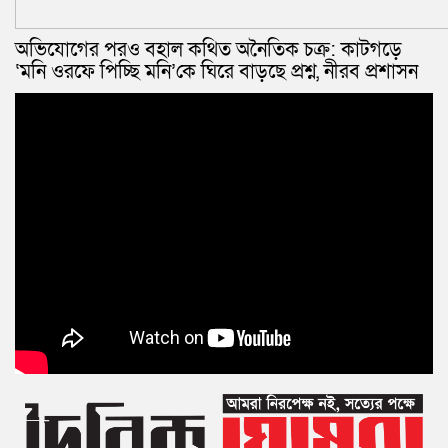
অভিযোগের পরও বহাল কথিত অনৈতিক চক্র: কাটগড়ে
‘মনি ওরফে পিচ্ছি মনি’কে ঘিরে বাড়ছে প্রশ্ন, নীরব প্রশাসন