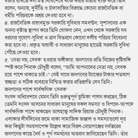
বজায় রাখতে দল-মত নির্বিশেষে কাজ করার প্রত্যয় ব্যক্ত করে তিনি
বলেন, অন্যায়, দুর্নীতি ও চাঁদাবাজির বিরুদ্ধে কোনো রাজনৈতিক বা
ধর্মীয় পরিচয়কে প্রশ্রয় দেওয়া হবে না।
​৪. রাজনৈতিক প্রভাবমুক্ত সরকারি সুবিধার সমবণ্টন: সুশাসনের এক
অনন্য দৃষ্টান্ত স্থাপন করে তিনি ঘোষণা দেন, এখন থেকে সরকারি সব
ধরনের সুযোগ-সুবিধা ও ত্রাণ বিতরণে কোনো দলীয় পরিচয় বিবেচনা
করা হবে না। প্রকৃত অভাবী ও সাধারণ মানুষের হাতেই সরকারি সুবিধা
পৌঁছে দেওয়া হবে।
​৫. ‘নেতা নয়, সেবক’ হওয়ার অঙ্গীকার: জনগণের প্রতি নিজের দৃষ্টিভঙ্গি
স্পষ্ট করে পিনাক চৌধুরী বলেন, “আমি আপনাদের নেতা নয়, সেবক
হয়ে পাশে থাকতে চাই।” সেই সাথে জনগণের ট্যাক্সের টাকার শতভাগ
স্বচ্ছতা ও সঠিক ব্যবহার নিশ্চিত করার প্রতিশ্রুতি দেন তিনি।
​জনগণের পাশে সার্বক্ষণিক ‘সেবক’
​সংসদ অধিবেশনে যেমন তিনি গুরুত্বপূর্ণ ভুমিকা পালন করছেন, ঠিক
তেমনি সংসদ আসনের সাধারণ মানুষের সকল সমস্যা ও বিপদে-আপদে
সার্বক্ষণিক পাশে থাকছেন আলহাজ্ব সাদিক রিয়াজ চৌধুরী পিনাক।
​এলাকার দীর্ঘদিনের জমে থাকা সামাজিক জঞ্জাল ও সমস্যাগুলো দূর
করা কিছুটা সময়সাপেক্ষ উল্লেখ করে বিরল-বোচাগঞ্জের সর্বস্তরের
জনগণের কাছে ধৈর্য ও পূর্ণ সমর্থনের আহ্বান জানিয়েছেন তিনি। তাঁর