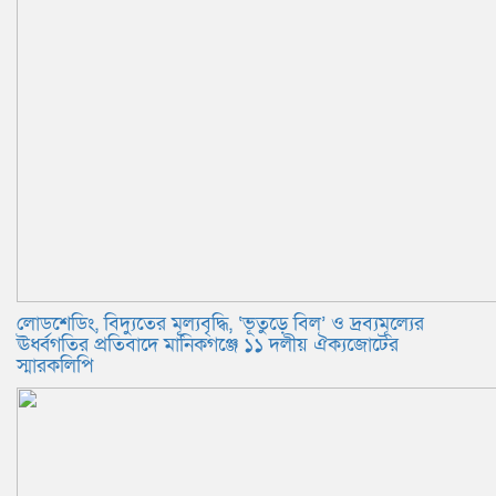
লোডশেডিং, বিদ্যুতের মূল্যবৃদ্ধি, ‘ভূতুড়ে বিল’ ও দ্রব্যমূল্যের
ঊর্ধ্বগতির প্রতিবাদে মানিকগঞ্জে ১১ দলীয় ঐক্যজোটের
স্মারকলিপি