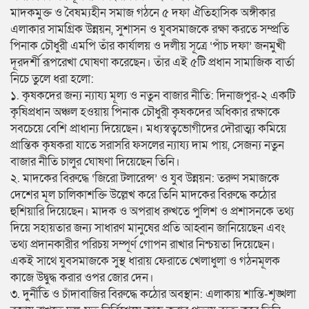
​মাদকমুক্ত ও বৈষম্যহীন সমাজ গঠনে ৫ দফা ঐতিহাসিক অঙ্গীকার
​এলাকার সামগ্রিক উন্নয়ন, সুশাসন ও যুবসমাজকে রক্ষা করতে সম্প্রতি
পিনাক চৌধুরী এমপি তাঁর কার্যালয় ও দলীয় সূত্রে ‘পাঁচ দফা’ জনমুখী
দূরদর্শী রূপরেখা ঘোষণা করেছেন। তাঁর এই ৫টি প্রধান সামাজিক বার্তা
নিচে তুলে ধরা হলো:
​১. কৃষকদের জন্য ন্যায্য মূল্য ও নতুন বাজার নীতি: দিনাজপুর-২ একটি
কৃষিপ্রধান অঞ্চল হওয়ায় পিনাক চৌধুরী কৃষকদের অধিকার রক্ষাকে
সবচেয়ে বেশি প্রাধান্য দিয়েছেন। মধ্যস্বত্বভোগীদের দৌরাত্ম্য কমিয়ে
প্রান্তিক কৃষকরা যাতে সরাসরি ফসলের ন্যায্য দাম পায়, সেজন্য নতুন
বাজার নীতি চালুর ঘোষণা দিয়েছেন তিনি।
​২. মাদকের বিরুদ্ধে ‘জিরো টলারেন্স’ ও যুব উন্নয়ন: তরুণ সমাজকে
দেশের মূল চালিকাশক্তি উল্লেখ করে তিনি মাদকের বিরুদ্ধে কঠোর
হুশিয়ারি দিয়েছেন। মাদক ও অপরাধ রুখতে পুলিশ ও প্রশাসনকে তথ্য
দিয়ে সহায়তার জন্য সাধারণ মানুষের প্রতি আহ্বান জানিয়েছেন এবং
তথ্য প্রদানকারীর পরিচয় সম্পূর্ণ গোপন রাখার নিশ্চয়তা দিয়েছেন।
একই সাথে যুবসমাজকে সুস্থ ধারায় ফেরাতে খেলাধুলা ও গঠনমূলক
কাজে উদ্বুদ্ধ করার ওপর জোর দেন।
​৩. দুর্নীতি ও চাঁদাবাজির বিরুদ্ধে কঠোর অবস্থান: এলাকায় শান্তি-শৃঙ্খলা