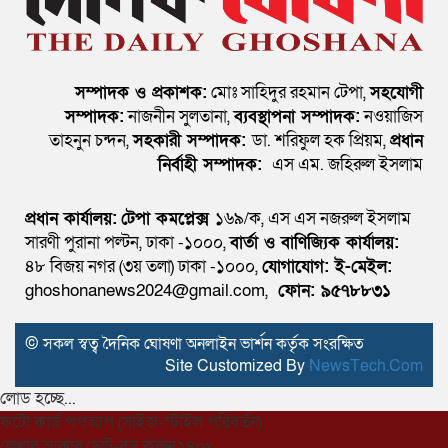
সম্পাদক ও প্রকাশক:
মোঃ সাহিদুর রহমান টেপা,
সহযোগী
সম্পাদক:
নাজনীন সুলতানা,
ব্যবস্থাপনা সম্পাদক:
নওয়াজিস
তাহনুন চন্দন,
সহকারী সম্পাদক:
ডা. শরিফুল হক প্রিয়ম,
প্রধান
নির্বাহী সম্পাদক:
এস এম. জহিরুল ইসলাম
প্রধান কার্যালয়:
টেপা কমপ্লেক্স
১৬৯/ক, এস এস নজরুল ইসলাম
সারণী পুরানা পল্টন, ঢাকা -১০০০,
বার্তা ও বাণিজ্যিক কার্যালয়:
৪৮ বিজয় নগর (৩য় তলা) ঢাকা -১০০০,
যোগাযোগ:
ই-মেইল:
ghoshonanews2024@gmail.com,
ফোন: ৯৫৭৮৮৩১
© সকল স্বত্ব দৈনিক ঘোষণা অনলাইন ভার্শন কর্তৃক সংরক্ষিত
Site Customized By
NewsTech.Com
লোড হচ্ছে...
ফটো কার্ড পপআপ (সাইজ-স্টাইল পরিবর্তন)
লেখার আকার ছোট-বড় করুন
২৪px