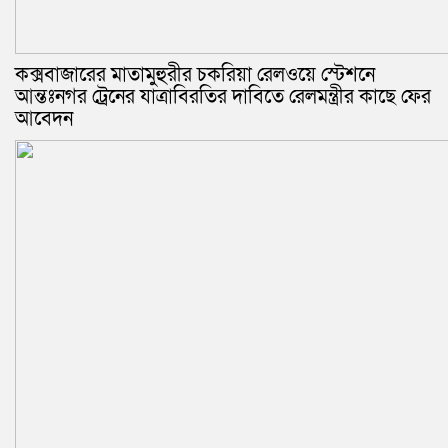
কক্সবাজারের মাতামুহুরীর চকরিয়া রেলওয়ে স্টেশনে
আন্তঃনগর ট্রেনের যাত্রাবিরতির দাবিতে রেলমন্ত্রীর কাছে ফের
আবেদন