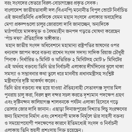
বরং সংসদের ভেতরে বিরল-বোচাগঞ্জের প্রকৃত সেবক।
বাংলাদেশ জাতীয়তাবাদী দল (বিএনপি) মনোনীত বিপুল ভোটে নির্বাচিত
এই জনপ্রতিনিধি একদিকে যেমন মহান সংসদে এলাকার অবহেলিত
মেগা প্রকল্পগুলো চালুর জোরালো দাবি জানাচ্ছেন, অন্যদিকে
মাঠপর্যায়ে মাদকমুক্ত ও বৈষম্যহীন জনপদ গড়তে ঘোষণা করেছেন
‘পাঁচ দফা’ ঐতিহাসিক অঙ্গীকার।
​ মহান জাতীয় সংসদ অধিবেশনে মহামান্য রাষ্ট্রপতির ভাষণের ওপর
ধন্যবাদ জ্ঞাপন করে বক্তব্য রাখেন সংসদ সদস্য সাদিক রিয়াজ চৌধুরী
পিনাক। নির্ধারিত ৬ মিনিট ও অতিরিক্ত ২ মিনিটসহ মোট ৮ মিনিটের
এই অর্থবহ বক্তব্যে তিনি তাঁর নির্বাচনী এলাকার দীর্ঘদিনের ঝুলে থাকা
সমস্যা ও সম্ভাবনার কথা তুলে ধরে মাননীয় প্রধানমন্ত্রীসহ সংশ্লিষ্ট
মন্ত্রীবর্গের দৃষ্টি আকর্ষণ করেন।
​তিনি তাঁর বক্তব্যে বন্ধ হয়ে যাওয়া ঐতিহ্যবাহী সেতাবগঞ্জ সুগার মিল
পুনরায় চালু করা, বিরল স্থল বন্দর সচল করতে দৃশ্যমান পদক্ষেপ গ্রহণ
এবং দৃষ্টিনন্দন কালিয়াগঞ্জ শালবনকে পর্যটন এলাকা হিসেবে গড়ে
তোলার জোর দাবি জানান। এছাড়া দিনাজপুরের বিখ্যাত লিচু সংরক্ষণের
জন্য হিমাগার নির্মাণ এবং দেশব্যাপী মাদক নির্মূলে তাঁর সাহসী বক্তব্য
ও সময়োপযোগী পদক্ষেপের কারণে ইতিমধ্যেই সংসদ ও নির্বাচনী
এলাকায় তিনি ভূয়সী প্রশংসায় সিক্ত হয়েছেন।