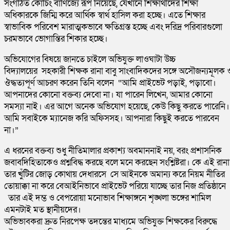
সংগঠিত কোচিং বাণিজ্যে রূপ নিয়েছে, যেখানে শিক্ষার্থীদের শিক্ষা
অধিকারকে জিম্মি করে আর্থিক স্বার্থ হাসিল করা হচ্ছে। এতে শিক্ষার
স্বাভাবিক পরিবেশ মারাত্মকভাবে ক্ষতিগ্রস্ত হচ্ছে এবং দরিদ্র পরিবারগুলো
চরমভাবে ভোগান্তির শিকার হচ্ছে।
অভিযোগের বিষয়ে জানতে চাইলে অভিযুক্ত লাওঘাটা উচ্চ
বিদ্যালয়ের সহকারী শিক্ষক রানা বাবু সাংবাদিকদের সঙ্গে অসৌজন্যমূলক 
ঔদ্ধত্যপূর্ণ আচরণ করেন তিনি বলেন “আমি প্রাইভেট পড়াই, পড়াবো।
আপনাদের কোনো বক্তব্য দেবো না। যা পারেন লিখেন, আমার কোনো
সমস্যা নাই। এর আগে অনেক অভিযোগ হয়েছে, কেউ কিছু করতে পারেনি।
আমি সবাইকে ম্যানেজ করি অফিসসহ। আপনারা কিছুই করতে পারবেন
না।”
এ ধরনের বক্তব্য শুধু নীতিমালার প্রকাশ্য অবমাননাই নয়, বরং প্রশাসনিক
জবাবদিহিতাকেও প্রশ্নবিদ্ধ করছে বলে মনে করছেন সংশ্লিষ্টরা। কে এই রানা
তার খুঁটির জোড় কোথায় দেধারসে সে আইনকে অমান্য করে নিয়ম নীতির
তোয়াক্কা না করে বেআইনিভাবে প্রাইভেট পরিয়ে যাচ্ছে তার নিজ প্রতিষ্ঠানে 
তার এই দম্ভ ও বেপরোয়া মনোভাব শিক্ষাঙ্গনে শৃঙ্খলা ভঙ্গের শামিল
এমনটাই মত স্থানীয়দের।
অভিভাবকরা দ্রুত নিরপেক্ষ তদন্তের মাধ্যমে অভিযুক্ত শিক্ষকের বিরুদ্ধে