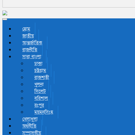
Toggle navigation
হোম
জাতীয়
আন্তর্জাতিক
রাজনীতি
সারা বাংলা
ঢাকা
চট্টগ্রাম
রাজশাহী
খুলনা
সিলেট
বরিশাল
রংপুর
ময়মনসিংহ
খেলাধূলা
অর্থনীতি
সম্পাদকীয়