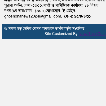
পুরানা পল্টন, ঢাকা -১০০০,
বার্তা ও বাণিজ্যিক কার্যালয়:
৪৮ বিজয়
নগর (৩য় তলা) ঢাকা -১০০০,
যোগাযোগ:
ই-মেইল:
ghoshonanews2024@gmail.com,
ফোন: ৯৫৭৮৮৩১
© সকল স্বত্ব দৈনিক ঘোষণা অনলাইন ভার্শন কর্তৃক সংরক্ষিত
Site Customized By
NewsTech.Com