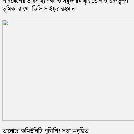
পরিবেশের ভারসাম্য রক্ষা ও সবুজায়ন বৃদ্ধিতে গাছ গুরুত্বপূর্ণ
ভূমিকা রাখে -ডিসি সাইফুর রহমান
তানোরে কমিউনিটি পুলিশিং সভা অনুষ্ঠিত