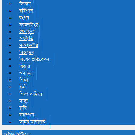
সিলেট
বরিশাল
রংপুর
ময়মনসিংহ
খেলাধূলা
অর্থনীতি
সম্পাদকীয়
বিনোদন
বিশেষ প্রতিবেদন
ফিচার
অন্যান্য
শিক্ষা
ধর্ম
শিল্প সাহিত্য
স্বাস্থ্য
কৃষি
ক্যাম্পাস
আইন-আদালত
ব্রেকিং নিউজ :