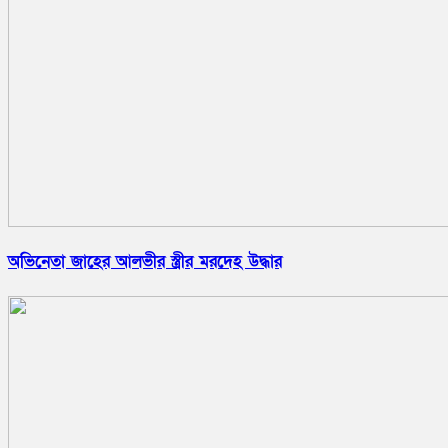
অভিনেতা জাহের আলভীর স্ত্রীর মরদেহ উদ্ধার