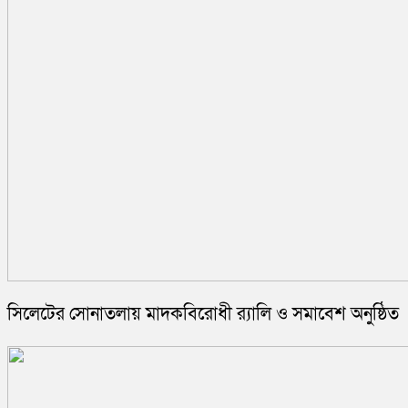
সিলেটের সোনাতলায় মাদকবিরোধী র‍্যালি ও সমাবেশ অনুষ্ঠিত