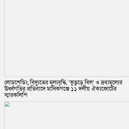
লোডশেডিং, বিদ্যুতের মূল্যবৃদ্ধি, ‘ভূতুড়ে বিল’ ও দ্রব্যমূল্যের
ঊর্ধ্বগতির প্রতিবাদে মানিকগঞ্জে ১১ দলীয় ঐক্যজোটের
স্মারকলিপি