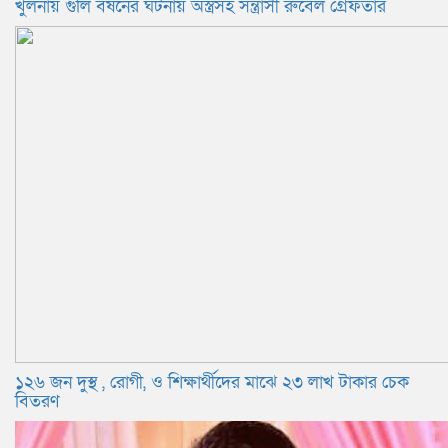
খুলনায় গুলি বর্ষনের ঘটনায় অস্ত্রসহ সন্ত্রাসী রুবেল গ্রেফতার
১২৬ জন দুস্থ , রোগী, ও শিক্ষার্থীদের মাঝে ২৩ লাখ টাকার চেক
বিতরণ