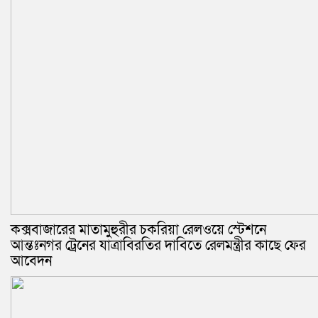
কক্সবাজারের মাতামুহুরীর চকরিয়া রেলওয়ে স্টেশনে
আন্তঃনগর ট্রেনের যাত্রাবিরতির দাবিতে রেলমন্ত্রীর কাছে ফের
আবেদন