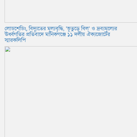
লোডশেডিং, বিদ্যুতের মূল্যবৃদ্ধি, ‘ভূতুড়ে বিল’ ও দ্রব্যমূল্যের
ঊর্ধ্বগতির প্রতিবাদে মানিকগঞ্জে ১১ দলীয় ঐক্যজোটের
স্মারকলিপি