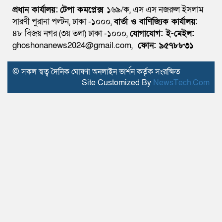
প্রধান কার্যালয়:
টেপা কমপ্লেক্স
১৬৯/ক, এস এস নজরুল ইসলাম
সারণী পুরানা পল্টন, ঢাকা -১০০০,
বার্তা ও বাণিজ্যিক কার্যালয়:
৪৮ বিজয় নগর (৩য় তলা) ঢাকা -১০০০,
যোগাযোগ:
ই-মেইল:
ghoshonanews2024@gmail.com,
ফোন: ৯৫৭৮৮৩১
© সকল স্বত্ব দৈনিক ঘোষণা অনলাইন ভার্শন কর্তৃক সংরক্ষিত
Site Customized By
NewsTech.Com