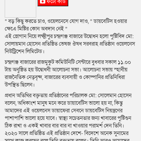
ফটো কার্ড
” বড় কিছু করতে চাও, ওয়েলনেসে যোগ দাও, ” ডায়বেটিস হওয়ার
ক্ষেএে মিষ্টির কোন অবদান নেই ”
এই স্লোগান নিয়ে লক্ষ্মীপুর চন্দ্রগঞ্জ বাজারে উদ্বোধন হলো পুষ্টিবিদ মো:
সোলায়মান হোসেন প্রতিষ্ঠিত ভেষজ ঔষধ সরবরাহ প্রতিষ্ঠান ওয়েলনেস
নিউট্রিশেন লিমিটেড।
চন্দ্রগঞ্জ বাজারের রাজমুকুট কমিউনিটি সেন্টারে বুধবার সকাল ১১.০০
টায় অনুষ্ঠিত হয় উদ্বোধনী আলোচনা সভা। আলোচনা সভায় স্হানীয়
রাজনৈতিক নেতৃবৃন্দ, বাজারের ব্যবসায়ী ও কোম্পানির প্রতিনিধিরা
উপস্থিত ছিলেন।
প্রধান অতিথির বক্তৃতায় প্রতিষ্ঠানের পরিচালক মো: সোলেমান হোসেন
বলেন, অধিকাংশ মানুষ মনে করে ডায়াবেটিস ভালো হয় না, কিন্তু
আমাদের এই ওয়েলনেস ডায়াফেরা সেবনে ডায়বেটিস নিয়ন্ত্রণের
পাশাপাশি ভালো হয়ে যাবে। স্বাস্থ্য সচেতনতার জন্য খাবারের পুষ্টিগুন
ঠিক রাখা ও একই খাবার বার বার না খাওয়ার পরামর্শ দেন তিনি।
২০২০ সালে প্রতিষ্ঠিত এই প্রতিষ্ঠান দেশে- বিদেশে অনেক সুনামের
সাথে কাজ করছেন বলে তিনি বক্তৃতায় বলেন। তিনি আরও আমাদের