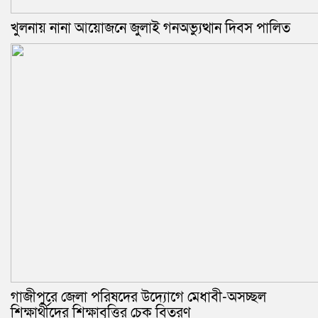
খুলনায় নানা আয়োজনে জুলাই গনঅভ্যুত্থান দিবস পালিত
গাজীপুরে জেলা পরিষদের উদ্যোগে মেধাবী-অসচ্ছল
শিক্ষার্থীদের শিক্ষাবৃত্তির চেক বিতরণ