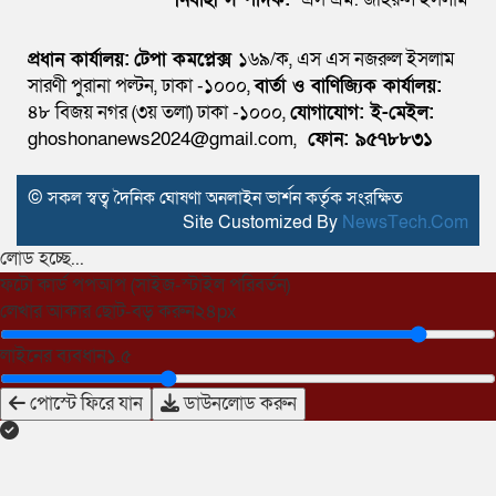
প্রধান কার্যালয়:
টেপা কমপ্লেক্স
১৬৯/ক, এস এস নজরুল ইসলাম
সারণী পুরানা পল্টন, ঢাকা -১০০০,
বার্তা ও বাণিজ্যিক কার্যালয়:
৪৮ বিজয় নগর (৩য় তলা) ঢাকা -১০০০,
যোগাযোগ:
ই-মেইল:
ghoshonanews2024@gmail.com,
ফোন: ৯৫৭৮৮৩১
© সকল স্বত্ব দৈনিক ঘোষণা অনলাইন ভার্শন কর্তৃক সংরক্ষিত
Site Customized By
NewsTech.Com
লোড হচ্ছে...
ফটো কার্ড পপআপ (সাইজ-স্টাইল পরিবর্তন)
লেখার আকার ছোট-বড় করুন
২৪px
লাইনের ব্যবধান
১.৫
পোস্টে ফিরে যান
ডাউনলোড করুন