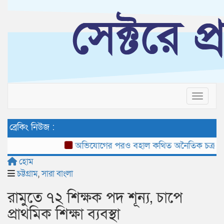
Toggle 
ব্রেকিং নিউজ :
অভিযোগের পরও বহাল কথিত অনৈতিক চক্র: কাটগড়ে ‘মনি
হোম
চট্টগ্রাম
,
সারা বাংলা
রামুতে ৭২ শিক্ষক পদ শূন্য, চাপে
প্রাথমিক শিক্ষা ব্যবস্থা