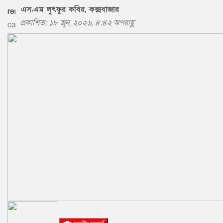
এস.এম লুৎফুর কবির, কক্সবাজার
প্রকাশিত: ১৮ জুন, ২০২৬, ৪:৪২ অপরাহ্ণ