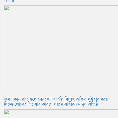
প্রত্যয়
জলঢাকায় রাত হলে নেসকো ও পল্লি বিদ্যুৎ অফিস দুইবার করে
দিচ্ছে লোডশেডিং যার কারণে গরমে সাধারন মানুষ অতিষ্ঠ