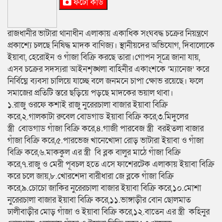
ফটো কার্ড
রাজধানীর ভাটারা থানাধীন এলাকায় একাধিক সংঘবদ্ধ চক্রের নিয়ন্ত্রণে
প্রকাশ্যে চলছে নিষিদ্ধ মাদক বাণিজ্য। স্থানীয়দের অভিযোগ, দিবালোকে
ইয়াবা, হেরোইন ও গাঁজা বিক্রি করছে তারা।গোপন সূত্রে জানা যায়,
এসব চক্রের সদস্যরা আইনশৃঙ্খলা বাহিনীর একাংশকে ‘ম্যানেজ’ করে
নির্বিঘ্নে ব্যবসা চালিয়ে যাচ্ছে বলে জনমনে চাপা ক্ষোভ রয়েছে। ফলে
সমাজের প্রতিটি স্তরে ছড়িয়ে পড়ছে মাদকের ভয়াল থাবা।
১.রাজু ওরফে কশাই রাজু নুরেরচালা বাজার ইয়াবা বিক্রি
করে,২.গালকাটা রুবেল বোডগাড ইয়াবা বিক্রি করে,৩.মিদুলের
স্ত্রী বোডগাড গাঁজা বিক্রি করে,৪.গাজী পারবেজ স্ত্রী বরইতলা বাজার
গাঁজা বিক্রি করে,৫.পারভেজ খানেখোদা রোড় ভাটারা ইয়াবা ও গাঁজা
বিক্রি করে,৬.মাককুল এর স্ত্রী বি ব্লক বালুর মাঠে গাঁজা বিক্রি
করে,৭.রাজু ও মেরী পূবচল হতে এসে ফাশেরটেক এলাকায় ইয়াবা বিক্রি
করে চলে জায়,৮.খোরশেদা বারীধারা জে ব্লকে গাঁজা বিক্রি
করে,৯.চোচো জাকির নুরেরচালা বাজার ইয়াবা বিক্রি করে,১০.মোশা
নুরেরচালা বাজার ইয়াবা বিক্রি করে,১১.ভাঙ্গাড়ীর বোন ছোলমাত
ঢালীবাড়ীর মোড় গাঁজা ও ইয়াবা বিক্রি করে,১২.বাতেন এর স্ত্রী কহিনুর