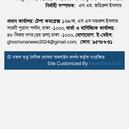
নির্বাহী সম্পাদক:
এস এম. জহিরুল ইসলাম
প্রধান কার্যালয়:
টেপা কমপ্লেক্স
১৬৯/ক, এস এস নজরুল ইসলাম
সারণী পুরানা পল্টন, ঢাকা -১০০০,
বার্তা ও বাণিজ্যিক কার্যালয়:
৪৮ বিজয় নগর (৩য় তলা) ঢাকা -১০০০,
যোগাযোগ:
ই-মেইল:
ghoshonanews2024@gmail.com,
ফোন: ৯৫৭৮৮৩১
© সকল স্বত্ব দৈনিক ঘোষণা অনলাইন ভার্শন কর্তৃক সংরক্ষিত
Site Customized By
NewsTech.Com