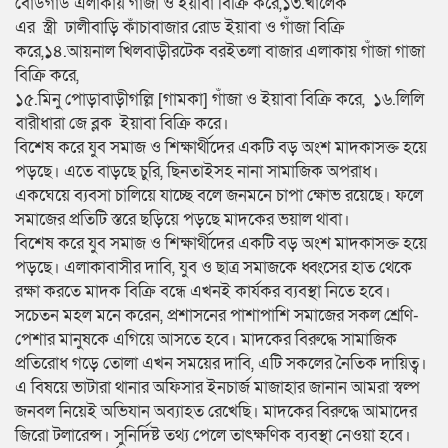
বোডগাড এলাকায় গাঁজা ও ইয়াবা বিক্রি করে,১৩.খালেক
এর স্ত্রী ঢালীবাড়ি কাঁচাবাজার রোড ইয়াবা ও গাঁজা বিক্রি
করে,১৪.আয়নাল খিলবাড়ীরটেক বরইতলা বাজার এলাকায় গাঁজা গাজা
বিক্রি করে,
১৫.মিনু পোড়াবাড়ীগল্লি [গামকা] গাঁজা ও ইয়াবা বিক্রি করে, ১৬.লিলি
বারীধারা জে ব্লক ইয়াবা বিক্রি করে।
বিশেষ করে যুব সমাজ ও শিক্ষার্থীদের একটি বড় অংশ মাদকাসক্ত হয়ে
পড়ছে। এতে বাড়ছে চুরি, ছিনতাইসহ নানা সামাজিক অপরাধ।
একঘেয়ে ব্যবসা চালিয়ে যাচ্ছে বলে জনমনে চাপা ক্ষোভ রয়েছে। ফলে
সমাজের প্রতিটি স্তরে ছড়িয়ে পড়ছে মাদকের ভয়াল থাবা।
বিশেষ করে যুব সমাজ ও শিক্ষার্থীদের একটি বড় অংশ মাদকাসক্ত হয়ে
পড়ছে। এলাকাবাসীর দাবি, যুব ও ছাত্র সমাজকে ধ্বংসের হাত থেকে
রক্ষা করতে মাদক বিক্রি বন্ধে এখনই কার্যকর ব্যবস্থা নিতে হবে।
সচেতন মহল মনে করেন, প্রশাসনের পাশাপাশি সমাজের সকল শ্রেণি-
পেশার মানুষকে এগিয়ে আসতে হবে। মাদকের বিরুদ্ধে সামাজিক
প্রতিরোধ গড়ে তোলা এখন সময়ের দাবি, এটি সকলের নৈতিক দায়িত্ব।
এ বিষয়ে ভাটারা থানার অফিসার ইনচার্জ মাজাহার জানান আমরা স্বল্প
জনবল নিয়েই অভিযান অব্যাহত রেখেছি। মাদকের বিরুদ্ধে আমাদের
জিরো টলারেন্স। সুনির্দিষ্ট তথ্য পেলে তাৎক্ষণিক ব্যবস্থা নেওয়া হবে।