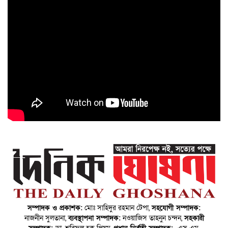
কেজি গাঁজা মাদকদ্রব্য উদ্ধার
নিসচার ১১তম জাতীয় মহাসমাবেশ
কাফরুলে মুক্তিযোদ্ধা কল্যাণ সমিতিতে
উলফার চরম মাফিয়াতন্ত্র
জাহানাবাদে নারীদের উদ্যোগে সজিনা ও
বস্তায় আদা চাষ: ‘খামারি’ অ্যাপসে সুষম
সার ব্যবহারে উঠান বৈঠক
পরিবেশের ভারসাম্য রক্ষা ও সবুজায়ন
বৃদ্ধিতে গাছ গুরুত্বপূর্ণ ভূমিকা রাখে -ডিসি
সম্পাদক ও প্রকাশক:
মোঃ সাহিদুর রহমান টেপা,
সহযোগী সম্পাদক:
সাইফুর রহমান
নাজনীন সুলতানা,
ব্যবস্থাপনা সম্পাদক:
নওয়াজিস তাহনুন চন্দন,
সহকারী