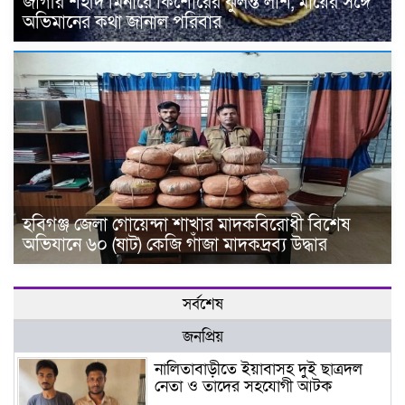
জাগীর শহীদ মিনারে কিশোরের ঝুলন্ত লাশ, মায়ের সঙ্গে
অভিমানের কথা জানাল পরিবার
হবিগঞ্জ জেলা গোয়েন্দা শাখার মাদকবিরোধী বিশেষ
অভিযানে ৬০ (ষাট) কেজি গাঁজা মাদকদ্রব্য উদ্ধার
সর্বশেষ
জনপ্রিয়
নালিতাবাড়ীতে ইয়াবাসহ দুই ছাত্রদল
নেতা ও তাদের সহযোগী আটক