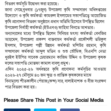
বিতরণ কর্মসূচি উদ্বোধন করা হয়েছে।
জানা গেছে,বুধবার (১৭জুন) উপজেলা কৃষি সম্প্রসারণ অধিদপ্তরের
উদ্যোগে ও কৃষি কর্মকর্তা কামরুল ইসলামের সভাপতিত্বে আয়োজিত
কৃষি প্রণোদনা বিতরণ অনুষ্ঠানে প্রধান অতিথি হিসেবে উপস্থিত ছিলেন
উপজেলা নির্বাহী কর্মকর্তা (ইউএনও) ফাহিমা বিনতে আখতার।
অন্যান্যদের মধ্যে উপস্থিত ছিলেন সিনিয়র মৎস্য কর্মকর্তা বেনজির
আহমেদ, উপজেলা প্রকল্প বাস্তবায়ন কর্মকর্তা প্রকৌশলী তরিকুল
ইসলাম, উপজেলা পল্লী উন্নয়ন কর্মকর্তা মশিউর রহমান, কৃষি
সম্প্রসারণ কর্মকর্তা আব্দুল মতিন ও শুভ ভৌমিক, বিএনপি নেতা
ধুরইল ইউপির সাবেক চেয়ারম্যান কাজিম উদ্দিন ও উপজেলা কৃষক
দলের সভাপতি মোস্তফা কামাল বাবলু প্রমুখ।
এদিন ২০২৫-২৬ অর্থবছরে কৃষি প্রণোদনা কর্মসূচির আওতায়
২০২৬-২৭ মৌসুমে ৪০ জন ক্ষুদ্র ও প্রান্তিক কৃষকদের মাঝে
বিনামূল্যে শীতকালীন পেঁয়াজ,(কন্দ) সার, বালাইনাশক ও বীজ সংরক্ষণ
পাত্র বিতরণ করা হয়।
Please Share This Post in Your Social Media