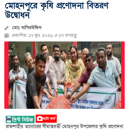
মোহনপুরে কৃষি প্রণোদনা বিতরণ
উদ্বোধন
মোঃ নাসিরউদ্দিন
প্রকাশিত: ১৭ জুন, ২০২৬, ৫:২৭ অপরাহ্ণ
ফটো কার্ড
রাজশাহীর তানোরের সীমান্তবর্তী মোহনপুর উপজেলার কৃষি প্রণোদনা