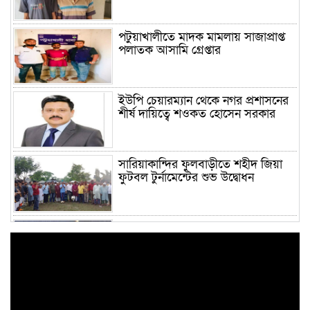
পটুয়াখালীতে মাদক মামলায় সাজাপ্রাপ্ত
পলাতক আসামি গ্রেপ্তার
ইউপি চেয়ারম্যান থেকে নগর প্রশাসনের
শীর্ষ দায়িত্বে শওকত হোসেন সরকার
সারিয়াকান্দির ফুলবাড়ীতে শহীদ জিয়া
ফুটবল টুর্নামেন্টের শুভ উদ্বোধন
জাগীর শহীদ মিনারে কিশোরের ঝুলন্ত
লাশ, মায়ের সঙ্গে অভিমানের কথা জানাল
পরিবার
হবিগঞ্জ জেলা গোয়েন্দা শাখার
মাদকবিরোধী বিশেষ অভিযানে ৬০ (ষাট)