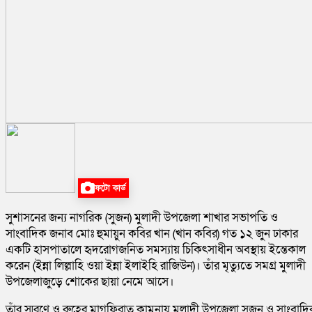
ফটো কার্ড
সুশাসনের জন্য নাগরিক (সুজন) মুলাদী উপজেলা শাখার সভাপতি ও
সাংবাদিক জনাব মোঃ হুমায়ুন কবির খান (খান কবির) গত ১২ জুন ঢাকার
একটি হাসপাতালে হৃদরোগজনিত সমস্যায় চিকিৎসাধীন অবস্থায় ইন্তেকাল
করেন (ইন্না লিল্লাহি ওয়া ইন্না ইলাইহি রাজিউন)। তাঁর মৃত্যুতে সমগ্র মুলাদী
উপজেলাজুড়ে শোকের ছায়া নেমে আসে।
তাঁর স্মরণে ও রুহের মাগফিরাত কামনায় মুলাদী উপজেলা সুজন ও সাংবাদ