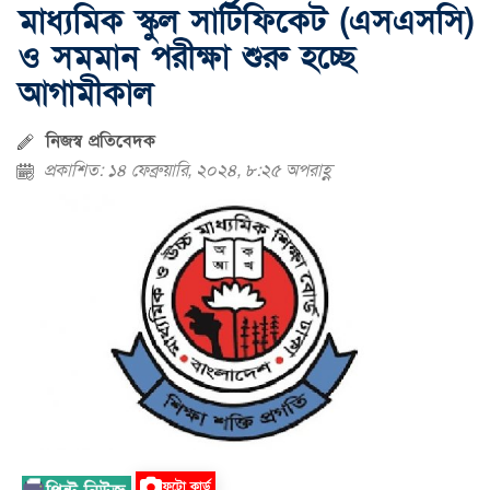
মাধ্যমিক স্কুল সার্টিফিকেট (এসএসসি)
ও সমমান পরীক্ষা শুরু হচ্ছে
আগামীকাল
নিজস্ব প্রতিবেদক
প্রকাশিত: ১৪ ফেব্রুয়ারি, ২০২৪, ৮:২৫ অপরাহ্ণ
ফটো কার্ড