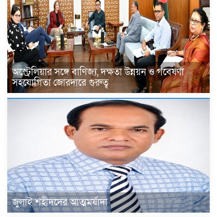
অস্ট্রেলিয়ার সঙ্গে বাণিজ্য, দক্ষতা উন্নয়ন ও গবেষণা
সহযোগিতা জোরদারে গুরুত্ব
জুলাই শহীদদের আত্মমর্যাদা