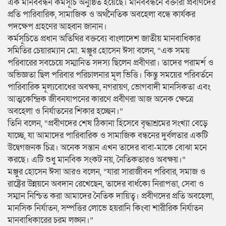
এক মানববন্ধন কর্মসূচি অনুষ্ঠিত হয়েছে। মানববন্ধনে বক্তারা প্রবীণদের
প্রতি পারিবারিক, সামাজিক ও অর্থনৈতিক অবহেলা বন্ধে কার্যকর
পদক্ষেপ গ্রহণের আহ্বান জানান।
কর্মসূচিতে প্রধান অতিথির বক্তব্যে বাংলাদেশ জাতীয় মানবাধিকার
সমিতির চেয়ারম্যান মো. মঞ্জুর হোসেন ঈসা বলেন, “এক সময়
পরিবারের সবচেয়ে সম্মানিত সদস্য ছিলেন প্রবীণরা। তাদের পরামর্শ ও
অভিজ্ঞতা ছিল পরিবার পরিচালনার মূল ভিত্তি। কিন্তু সময়ের পরিবর্তনে
পারিবারিক মূল্যবোধের অবক্ষয়, নগরায়ণ, ভোগবাদী মানসিকতা এবং
আত্মকেন্দ্রিক জীবনযাপনের কারণে প্রবীণরা আজ অনেক ক্ষেত্রে
অবহেলা ও নির্যাতনের শিকার হচ্ছেন।”
তিনি বলেন, “প্রবীণদের শেষ ঠিকানা হিসেবে বৃদ্ধাশ্রমের সংখ্যা বেড়ে
যাচ্ছে, যা আমাদের পারিবারিক ও সামাজিক বন্ধনের দুর্বলতার একটি
উদ্বেগজনক চিত্র। অনেক সন্তান এখন তাদের বাবা-মাকে বোঝা মনে
করছে। এটি শুধু মানবিক সংকট নয়, নৈতিকতারও অবক্ষয়।”
মঞ্জুর হোসেন ঈসা আরও বলেন, “যারা সারাজীবন পরিবার, সমাজ ও
রাষ্ট্রের উন্নয়নে অবদান রেখেছেন, তাদের বার্ধক্যে নিরাপত্তা, সেবা ও
সম্মান নিশ্চিত করা আমাদের নৈতিক দায়িত্ব। প্রবীণদের প্রতি অবহেলা,
মানসিক নির্যাতন, সম্পত্তির লোভে হয়রানি কিংবা শারীরিক নির্যাতন
মানবাধিকারের চরম লঙ্ঘন।”