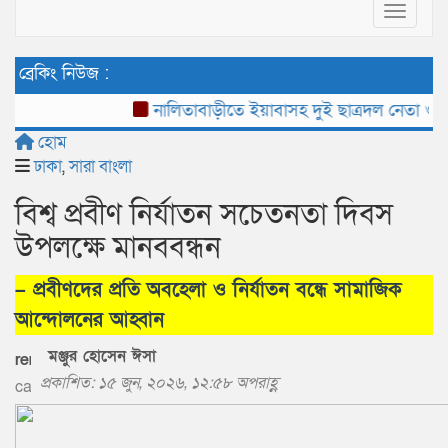
Toggle 
ব্রেকিং নিউজ :
নালিতাবাড়ীতে ইয়াবাসহ দুই ছাত্রদল নেতা ও তাদ
হোম
ঢাকা
,
সারা বাংলা
বিশ্ব প্রবীণ নির্যাতন সচেতনতা দিবস
উপলক্ষে মানববন্ধন
– প্রবীণদের প্রতি অবহেলা ও নির্যাতন বন্ধে সামাজিক
আন্দোলনের আহ্বান
মঞ্জুর হোসেন ঈসা
প্রকাশিত: ১৫ জুন, ২০২৬, ১২:৫৮ অপরাহ্ণ