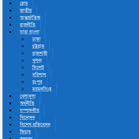
হোম
জাতীয়
আন্তর্জাতিক
রাজনীতি
সারা বাংলা
ঢাকা
চট্টগ্রাম
রাজশাহী
খুলনা
সিলেট
বরিশাল
রংপুর
ময়মনসিংহ
খেলাধূলা
অর্থনীতি
সম্পাদকীয়
বিনোদন
বিশেষ প্রতিবেদন
ফিচার