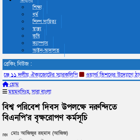
অন্যান্য
শিক্ষা
ধর্ম
শিল্প সাহিত্য
স্বাস্থ্য
কৃষি
ক্যাম্পাস
আইন-আদালত
ব্রেকিং নিউজ :
ঞ্জে ১১ দলীয় ঐক্যজোটের স্মারকলিপি
ওয়ার্ল্ড ভিশনের উদ্যোগে ঠাকুরগা
হোম
ময়মনসিংহ
,
সারা বাংলা
বিশ্ব পরিবেশ দিবস উপলক্ষে নরুন্দিতে
বিএনপি’র বৃক্ষরোপণ কর্মসূচি
মোঃ আজিজুর রহমান (আজিজ)