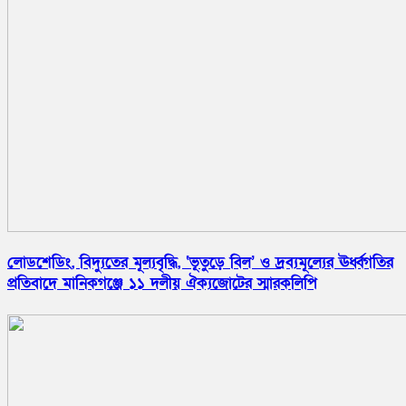
লোডশেডিং, বিদ্যুতের মূল্যবৃদ্ধি, ‘ভূতুড়ে বিল’ ও দ্রব্যমূল্যের ঊর্ধ্বগতির
প্রতিবাদে মানিকগঞ্জে ১১ দলীয় ঐক্যজোটের স্মারকলিপি