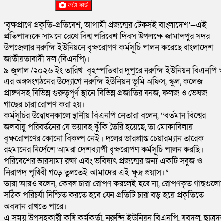
ফটো কার্ড
‘বৃক্ষপ্রাণে প্রকৃতি-প্রতিবেশ, আগামী প্রজন্মের টেকসই বাংলাদেশ’—এই
প্রতিপাদ্যকে সামনে রেখে বিশ্ব পরিবেশ দিবস উপলক্ষে জামালপুর সদর
উপজেলার নরুন্দি ইউনিয়নে বৃক্ষরোপণ কর্মসূচি পালন করেছে বাংলাদেশ
জাতীয়তাবাদী দল (বিএনপি)।
৯ জুলাল /২০২৬ ইং তারিখ বৃহস্পতিবার দুপুরে নরুন্দি ইউনিয়ন বিএনপি 
এর অঙ্গসংগঠনের উদ্যোগে নরুন্দি ইউনিয়ন ভূমি অফিস, স্কুল, কলেজ
প্রাঙ্গণসহ বিভিন্ন গুরুত্বপূর্ণ স্থানে বিভিন্ন প্রজাতির বনজ, ফলজ ও ভেষজ
গাছের চারা রোপণ করা হয়।
কর্মসূচির উদ্বোধনকালে স্থানীয় বিএনপি নেতারা বলেন, “বর্তমান বিশ্বের
জলবায়ু পরিবর্তনের যে ভয়াবহ ঝুঁকি তৈরি হয়েছে, তা মোকাবিলায়
বৃক্ষরোপণের কোনো বিকল্প নেই। দলের ভারপ্রাপ্ত চেয়ারম্যান তারেক
রহমানের নির্দেশে আমরা দেশব্যাপী বৃক্ষরোপণ কর্মসূচি পালন করছি।
পরিবেশের ভারসাম্য রক্ষা এবং ভবিষ্যৎ প্রজন্মের জন্য একটি সবুজ ও
নিরাপদ পৃথিবী গড়ে তুলতেই আমাদের এই ক্ষুদ্র প্রয়াস।”
তারা আরও বলেন, কেবল চারা রোপণ করলেই হবে না, রোপণকৃত গাছগুলো
সঠিক পরিচর্যা নিশ্চিত করতে হবে যেন প্রতিটি চারা বড় হয়ে প্রকৃতিতে
অবদান রাখতে পারে।
এ সময় উপসহকারী কৃষি কর্মকর্তা, নরুন্দি ইউনিয়ন বিএনপি, যুবদল, ছাত্র