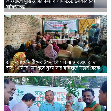
কাফরুলে মুক্তিযোদ্ধা কল্যাণ সমিতিতে উলফার চরম
মাফিয়াতন্ত্র
জাহানাবাদে নারীদের উদ্যোগে সজিনা ও বস্তায় আদা
চাষ: ‘খামারি’ অ্যাপসে সুষম সার ব্যবহারে উঠান বৈঠক