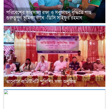
পরিবেশের ভারসাম্য রক্ষা ও সবুজায়ন বৃদ্ধিতে গাছ
গুরুত্বপূর্ণ ভূমিকা রাখে -ডিসি সাইফুর রহমান
তানোরে কমিউনিটি পুলিশিং সভা অনুষ্ঠিত