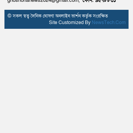
ghoshonanews2024@gmail.com,
ফোন: ৯৫৭৮৮৩১
© সকল স্বত্ব দৈনিক ঘোষণা অনলাইন ভার্শন কর্তৃক সংরক্ষিত
Site Customized By
NewsTech.Com