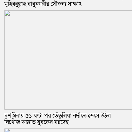
মুহিব্বুল্লাহ বাবুনগরীর সৌজন্য সাক্ষাৎ
দশমিনায় ৫১ ঘণ্টা পর তেঁতুলিয়া নদীতে ভেসে উঠল
নিখোঁজ অজ্ঞাত যুবকের মরদেহ