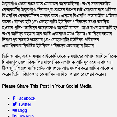
ঠাকুরগাঁও থেকে বাসে করে লোকজন আসতেছিলো। তখন সরকারদলীয়
নেতাকর্মীরা ঠাকুরগাঁও-দিনাজপুর রোডের বাঁশের হাট এলাকায় বাস থামিয়ে
বিএনপির নেতাকর্মীদের মারধর করে। এসময় বিএনপি নেতাকর্মীরা প্রতিবা
করেন। বাঁশের হাট ১নং চেহেলগাজি ইউনিয়ন পরিষদের মধ্যে অবস্থিত
হওয়ায় পুলিশ আনিসুর রহমানকেও আসামী করেন। অথচ যখন মারামারি হ
তখন আনিসুর রহমান আর আমি একসাথে মঞ্চে ছিলাম। আনিসুর রহমান
দিনাজপুর সদর উপজেলার ১নং চেহেলগাজি ইউনিয়ন পরিষদের
একাধিকবার নির্বাচিত ইউনিয়ন পরিষদের চেয়ারম্যান ছিলেন।
তিনি জানান, এই মামলায় হাইকোর্ট থেকে ৬ সপ্তাহের আগাম জামিনে ছিলে
দিনাজপুর জেলা বিএনপির সাংগঠনিক সম্পাদক আনিসুর রহমান বাদশা।
চীফ জুডিশিয়াল ম্যাজিস্ট্রেড আদালতে আত্মসমর্পন করে জামিন আবেদন
করেন তিনি। বিচারক তাকে জামিন না দিয়ে কারাগারে প্রেরণ করেন।
Please Share This Post in Your Social Media
Facebook
Twitter
Digg
Linkedin