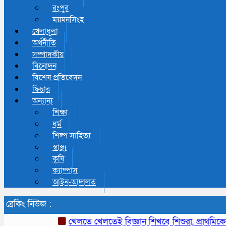
রংপুর
ময়মনসিংহ
খেলাধূলা
অর্থনীতি
সম্পাদকীয়
বিনোদন
বিশেষ প্রতিবেদন
ফিচার
অন্যান্য
শিক্ষা
ধর্ম
শিল্প সাহিত্য
স্বাস্থ্য
কৃষি
ক্যাম্পাস
আইন-আদালত
ব্রেকিং নিউজ :
খেলতে খেলতেই বিজ্ঞান শিখবে শিশুরা, প্রাথমিকের কারিকুলাম