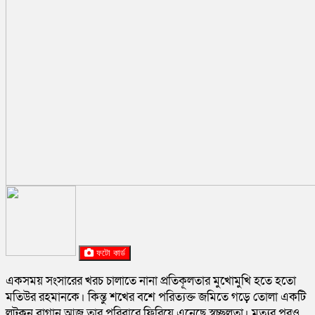
ফটো কার্ড
একসময় সংসারের খরচ চালাতে নানা প্রতিকূলতার মুখোমুখি হতে হতো
মতিউর রহমানকে। কিন্তু শখের বশে পরিত্যক্ত জমিতে গড়ে তোলা একটি
লটকন বাগান আজ তার পরিবারে ফিরিয়ে এনেছে স্বচ্ছলতা। মৃত্যুর পরও