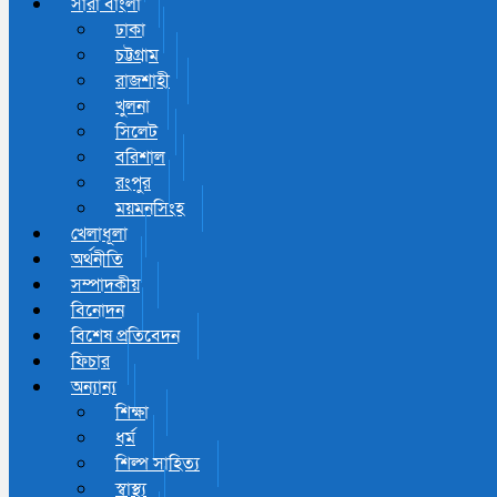
সারা বাংলা
ঢাকা
চট্টগ্রাম
রাজশাহী
খুলনা
সিলেট
বরিশাল
রংপুর
ময়মনসিংহ
খেলাধূলা
অর্থনীতি
সম্পাদকীয়
বিনোদন
বিশেষ প্রতিবেদন
ফিচার
অন্যান্য
শিক্ষা
ধর্ম
শিল্প সাহিত্য
স্বাস্থ্য