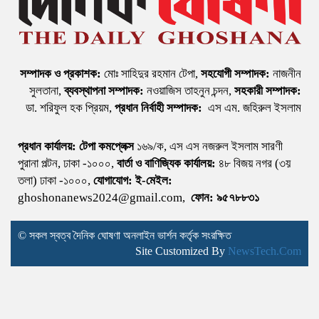
সম্পাদক ও প্রকাশক:
মোঃ সাহিদুর রহমান টেপা,
সহযোগী সম্পাদক:
নাজনীন
সুলতানা,
ব্যবস্থাপনা সম্পাদক:
নওয়াজিস তাহনুন চন্দন,
সহকারী সম্পাদক:
ডা. শরিফুল হক প্রিয়ম,
প্রধান নির্বাহী সম্পাদক:
এস এম. জহিরুল ইসলাম
প্রধান কার্যালয়:
টেপা কমপ্লেক্স
১৬৯/ক, এস এস নজরুল ইসলাম সারণী
পুরানা পল্টন, ঢাকা -১০০০,
বার্তা ও বাণিজ্যিক কার্যালয়:
৪৮ বিজয় নগর (৩য়
তলা) ঢাকা -১০০০,
যোগাযোগ:
ই-মেইল:
ghoshonanews2024@gmail.com,
ফোন: ৯৫৭৮৮৩১
© সকল স্বত্ব দৈনিক ঘোষণা অনলাইন ভার্শন কর্তৃক সংরক্ষিত
Site Customized By
NewsTech.Com