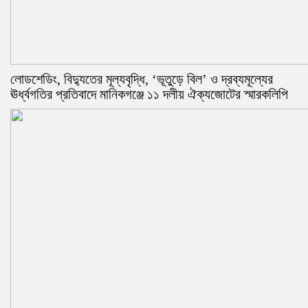
লোডশেডিং, বিদ্যুতের মূল্যবৃদ্ধি, ‘ভূতুড়ে বিল’ ও দ্রব্যমূল্যের
ঊর্ধ্বগতির প্রতিবাদে মানিকগঞ্জে ১১ দলীয় ঐক্যজোটের স্মারকলিপি