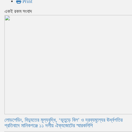
Print
একই রকম সংবাদ
লোডশেডিং, বিদ্যুতের মূল্যবৃদ্ধি, ‘ভূতুড়ে বিল’ ও দ্রব্যমূল্যের ঊর্ধ্বগতির
প্রতিবাদে মানিকগঞ্জে ১১ দলীয় ঐক্যজোটের স্মারকলিপি