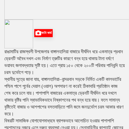
ফটো কার্ড
রাঙামাটির রাজস্থলী উপজেলার বাঙ্গালহালিয়া বাজারে দীর্ঘদিন ধরে একমাত্র প্রধান
ড্রেনটি অবৈধ দখল এবং নির্মাণ ত্রুটির কারণে বন্ধ হয়ে থাকায় টানা বর্ষণে
ভয়াবহ জলাবদ্ধতার সৃষ্টি হয়। এতে প্রায় ১৫০ থেকে ২০০টি পরিবার পানিবন্দি হয়ে
চরম দুর্ভোগে পড়ে।
স্থানীয় সূত্রে জানা যায়, বাঙ্গালহালিয়া–বান্দরবান সড়কে নির্মিত একটি কালভার্টের
পশ্চিম পাশে পূর্বের দেয়াল (ওয়াল) অপসারণ না করেই ঠিকাদারি প্রতিষ্ঠান কাজ
শেষ করে চলে যায়। পাশাপাশি বাজারের একমাত্র ড্রেনটি দীর্ঘদিন ধরে দখলে
থাকায় বৃষ্টির পানি স্বাভাবিকভাবে নিষ্কাশনের পথ বন্ধ হয়ে যায়। ফলে সামান্য
বৃষ্টিতেই বাজার ও আশপাশের বসতবাড়িতে পানি জমে জনদুর্ভোগ চরম আকার ধারণ
করে।
বিষয়টি সামাজিক যোগাযোগমাধ্যমে ব্যাপকভাবে আলোচিত হওয়ার পাশাপাশি
প্রশাসনের নজরে এলে দ্রুত ব্যবস্থা নেওয়া হয়। সেনাবাহিনীর কাপ্তাই জোনের