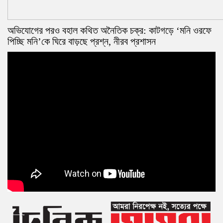
অভিযোগের পরও বহাল কথিত অনৈতিক চক্র: কাটগড়ে ‘মনি ওরফে
পিচ্ছি মনি’কে ঘিরে বাড়ছে প্রশ্ন, নীরব প্রশাসন